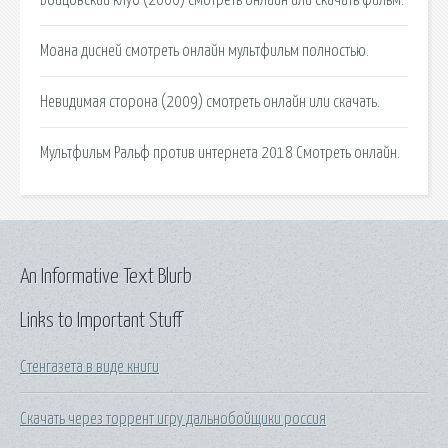
Моана дисней смотреть онлайн мультфильм полностью.
Невидимая сторона (2009) смотреть онлайн или скачать.
Мультфильм Ральф против интернета 2018 Смотреть онлайн.
An Informative Text Blurb
Links to Important Stuff
Стенгазета в виде книги
Скачать через торрент игру дальнобойщики россия