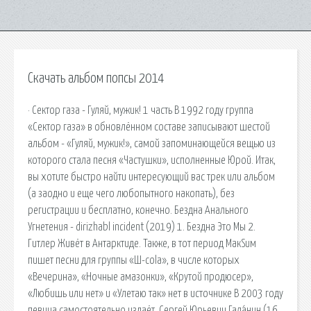
Скачать альбом попсы 2014
· Сектор газа - Гуляй, мужик! 1 часть В 1992 году группа
«Сектор газа» в обновлённом составе записывают шестой
альбом - «Гуляй, мужик!», самой запоминающейся вещью из
которого стала песня «Частушки», исполненные Юрой. Итак,
вы хотите быстро найти интересующий вас трек или альбом
(а заодно и еще чего любопытного накопать), без
регистрации и бесплатно, конечно. Бездна Анального
Угнетения - dirizhabl incident (2019) 1. Бездна Это Мы 2.
Гитлер Живёт в Антарктиде. Также, в тот период МакSим
пишет песни для группы «Ш-cola», в числе которых
«Вечерина», «Ночные амазонки», «Крутой продюсер»,
«Любишь или нет» и «Улетаю так» нет в источнике В 2003 году
певица самостоятельно издаёт. Сергей Юрьевич Гала́нин (16