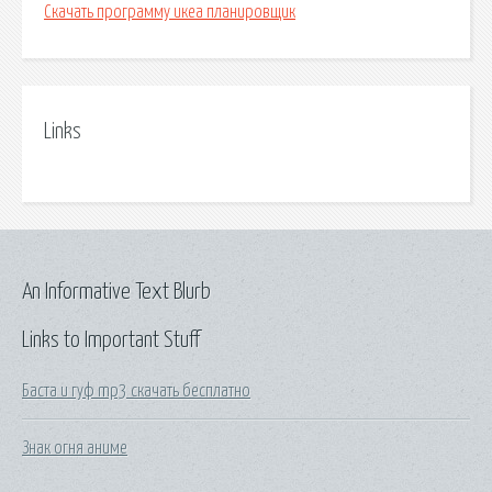
Скачать программу икеа планировщик
Links
An Informative Text Blurb
Links to Important Stuff
Баста и гуф mp3 скачать бесплатно
Знак огня аниме