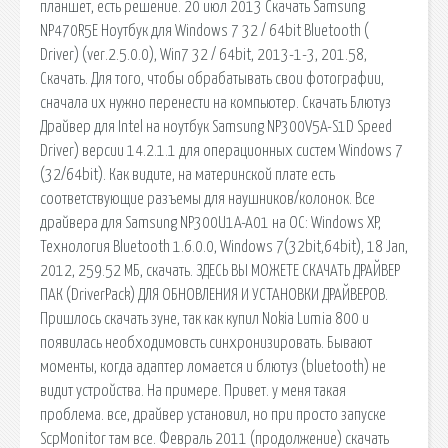
планшет, есть решение. 20 июл 2013 Скачать Samsung
NP470R5E Ноутбук для Windows 7 32 / 64bit Bluetooth (
Driver) (ver.2.5.0.0), Win7 32 / 64bit, 2013-1-3, 201.58,
Скачать. Для того, чтобы обрабатывать свои фотографии,
сначала их нужно перенести на компьютер. Скачать Блютуз
Драйвер для Intel на ноутбук Samsung NP300V5A-S1D Speed
Driver) версии 14.2.1.1 для операционных систем Windows 7
(32/64bit). Как видите, на материнской плате есть
соответствующие разъемы для наушников/колонок. Все
драйвера для Samsung NP300U1A-A01 на ОС: Windows XP,
Технология Bluetooth 1.6.0.0, Windows 7(32bit,64bit), 18 Jan,
2012, 259.52 МБ, скачать. ЗДЕСЬ ВЫ МОЖЕТЕ СКАЧАТЬ ДРАЙВЕР
ПАК (DriverPack) ДЛЯ ОБНОВЛЕНИЯ И УСТАНОВКИ ДРАЙВЕРОВ.
Пришлось скачать зуне, так как купил Nokia Lumia 800 и
появилась необходимовсть синхронизировать. Бывают
моменты, когда адаптер ломается и блютуз (bluetooth) не
видит устройства. На примере. Привет. у меня такая
проблема. все, драйвер установил, но при просто запуске
ScpMonitor там все. Февраль 2011 (продолжение) скачать