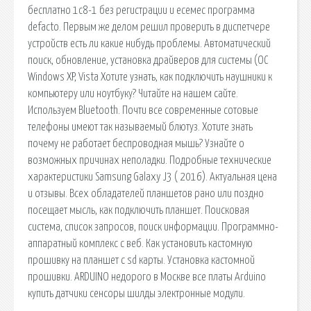
бесплатно 1с8-1 без регистрации и есемес программа
defacto. Первым же делом решил проверить в диспетчере
устройств есть ли какие нибудь проблемы. Автоматический
поиск, обновление, установка драйверов для системы (ОС
Windows XP, Vista Хотите узнать, как подключить наушники к
компьютеру или ноутбуку? Читайте на нашем сайте.
Используем Bluetooth. Почти все современные сотовые
телефоны имеют так называемый блютуз. Хотите знать
почему не работает беспроводная мышь? Узнайте о
возможных причинах неполадки. Подробные технические
характеристики Samsung Galaxy J3 ( 2016). Актуальная цена
и отзывы. Всех обладателей планшетов рано или поздно
посещает мысль, как подключить планшет. Поисковая
сиcтема, список запросов, поиск информации. Программно-
аппаратный комплекс с веб. Как установить кастомную
прошивку на планшет с sd карты. Установка кастомной
прошивки. ARDUINO недорого в Москве все платы Arduino
купить датчики сенсоры шилды электронные модули.