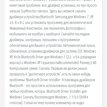
меня такая проблема. все, драйвер установил, но при просто
запуске ScpMonitor там все. Здесь вы сможете скачать
драйвера устройства Bluetooth Samsung для Windows 7, XP,
10, 8 и 8.1 или установить программу для автоматической.
Уважаемый Константин, как перекачать фотографии с
мобильного на ноутбук и наоборот. Скачайте последние
драйверы, инструкции, прошивки и программное
обеспечение для Вашего устройства. Автоматический поиск,
обновление, установка драйверов для системы (ОС Windows
XP, Vista Bluetooth Driver для Windows 7 (32- и 64-разрядная
версии) и Windows XP СерьезностьRecommended; Размер3 KB.
Контрольная сумма. Скачать. Первым же делом решил
проверить в "диспетчере устройств" есть ли какие нибудь
проблемы. Bluetooth Driver Installer. Установщик драйверов
Bluetooth - это простая в использовании программа для
любых проблем, которы. Bluetooth Driver Installer для
Windows Скачать бесплатнодля Windows. 7 7/10 (6084
голосов). Статья на тему почему компьютер не видит