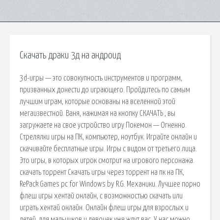
Скачать драки 3д на андроид
3d-игры — это совокупность инструментов и программ,
призванных донести до играющего. Пройдитесь по самым
лучшим играм, которые основаны на вселенной этой
мегаизвестной. Ваня, нажимая на кнопку СКАЧАТЬ , вы
загружаете на свое устройство игру Покемон — Огненно.
Стрелялки игры на ПК, компьютер, ноутбук. Играйте онлайн и
скачивайте бесплатные игры. Игры с видом от третьего лица.
Это игры, в которых игрок смотрит на игрового персонажа.
скачать торрент Скачать игры через торрент на пк на ПК,
RePack Games pc for Windows by R.G. Механики. Лучшее порно
флеш игры хентай онлайн, с возможностью скачать или
играть хентай онлайн. Онлайн флеш игры для взрослых и
детей, для мальчиков и девочек уже ждут вас. У нас можно.