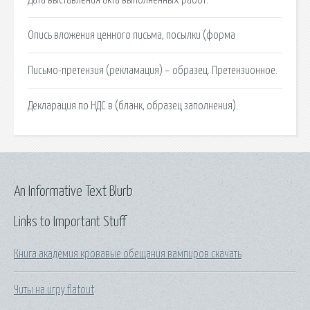
Опись вложения ценного письма, посылки (форма
Письмо-претензия (рекламация) – образец. Претензионное.
Декларация по НДС в (бланк, образец заполнения).
An Informative Text Blurb
Links to Important Stuff
Книга академия кровавые обещания вампиров скачать
Читы на игру flatout