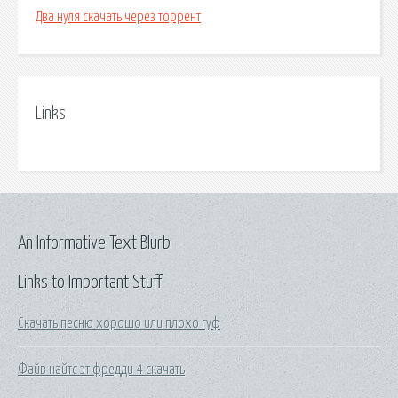
Два нуля скачать через торрент
Links
An Informative Text Blurb
Links to Important Stuff
Скачать песню хорошо или плохо гуф
Файв найтс эт фредди 4 скачать