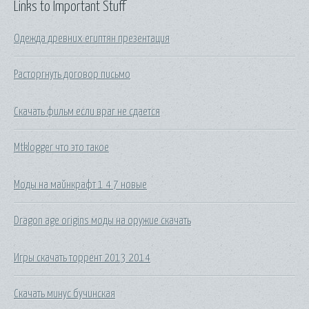
Links to Important Stuff
Одежда древних египтян презентация
Расторгнуть договор письмо
Скачать фильм если враг не сдается
Mtklogger что это такое
Моды на майнкрафт 1 4 7 новые
Dragon age origins моды на оружие скачать
Игры скачать торрент 2013 2014
Скачать минус бучинская