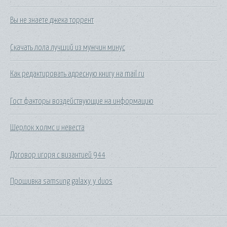
Вы не знаете джека торрент
Скачать лола лучший из мужчин минус
Как редактировать адресную книгу на mail ru
Гост факторы воздействующие на информацию
Шерлок холмс и невеста
Договор игоря с византией 944
Прошивка samsung galaxy y duos