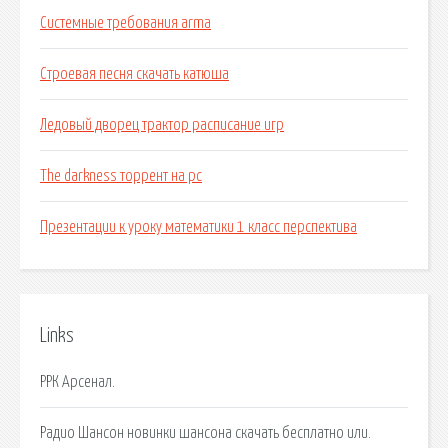
Системные требования arma
Строевая песня скачать катюша
Ледовый дворец трактор расписание игр
The darkness торрент на pc
Презентации к уроку математики 1 класс перспектива
Links
РРК Арсенал.
Радио Шансон новинки шансона скачать бесплатно или.