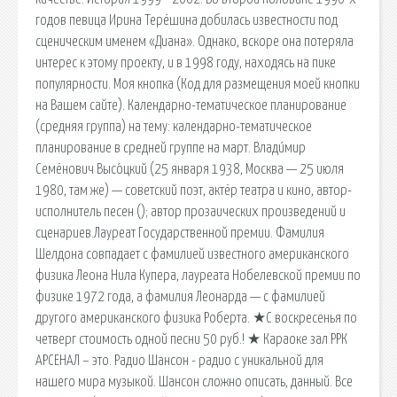
годов певица Ирина Терёшина добилась известности под
сценическим именем «Диана». Однако, вскоре она потеряла
интерес к этому проекту, и в 1998 году, находясь на пике
популярности. Моя кнопка (Код для размещения моей кнопки
на Вашем сайте). Календарно-тематическое планирование
(средняя группа) на тему: календарно-тематическое
планирование в средней группе на март. Влади́мир
Семёнович Высо́цкий (25 января 1938, Москва — 25 июля
1980, там же) — советский поэт, актёр театра и кино, автор-
исполнитель песен (); автор прозаических произведений и
сценариев.Лауреат Государственной премии. Фамилия
Шелдона совпадает с фамилией известного американского
физика Леона Нила Купера, лауреата Нобелевской премии по
физике 1972 года, а фамилия Леонарда — с фамилией
другого американского физика Роберта. ★С воскресенья по
четверг стоимость одной песни 50 руб.! ★ Караоке зал РРК
АРСЕНАЛ – это. Радио Шансон - радио с уникальной для
нашего мира музыкой. Шансон сложно описать, данный. Все