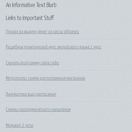
An Informative Text Blurb
Links to Important Stuff
Приказ на выдачу денег из кассы образец
Решебник практический курс английского языка 1 курс
Скачать программу rama radio
Метрополис схема расположения магазинов
Лингвистика вшэ расписание
Схемы газотермического напыления
Медивал 2 читы