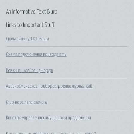
An Informative Text Blurb
Links to Important Stuff
Скачать книгу 101 мечта
Схема подключения привода amv
Все книги клейсон джордж
Авиакосмическое приборостроение журнал сайт
Стар ворс лего скачать
Книги по управлению имуществом предприятия
Как установить драйвера видеокарты на виндовс 7