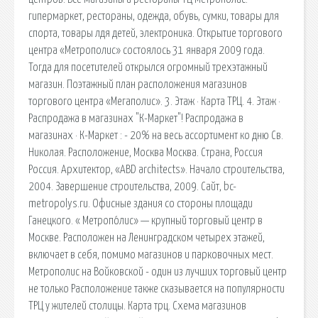
гипермаркет, рестораны, одежда, обувь, сумки, товары для
спорта, товары лдя детей, электроника. Открытие торгового
центра «Метрополис» состоялось 31 января 2009 года.
Тогда для посетителей открылся огромный трехэтажный
магазин. Поэтажный план расположения магазинов
торгового центра «Мегаполис». 3. Этаж · Карта ТРЦ. 4. Этаж ·
Распродажа в магазинах "К-Маркет"! Распродажа в
магазинах · К-Маркет : - 20% на весь ассортимент ко дню Св.
Николая. Расположение, Москва Москва. Страна, Россия
Россия. Архитектор, «ABD architects». Начало строительства,
2004. Завершение строительства, 2009. Сайт, bc-
metropolys.ru. Офисные здания со стороны площади
Ганецкого. « Метропóлис» — крупный торговый центр в
Москве. Расположен на Ленинградском четырех этажей,
включает в себя, помимо магазинов и парковочных мест.
Метрополис на Войковской - один из лучших торговый центр
не только Расположение также сказывается на популярности
ТРЦ у жителей столицы. Карта трц. Схема магазинов