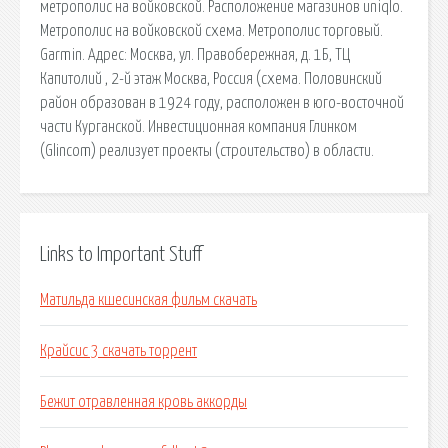
метрополис на войковской. Расположение магазинов uniqlo.
Метрополис на войковской схема. Метрополис торговый.
Garmin. Адрес: Москва, ул. Правобережная, д. 1Б, ТЦ
Капитолий , 2-й этаж Москва, Россия (схема. Половинский
район образован в 1924 году, расположен в юго-восточной
части Курганской. Инвестиционная компания Глинком
(Glincom) реализует проекты (строительство) в области.
Links to Important Stuff
Матильда кшесинская фильм скачать
Крайсис 3 скачать торрент
Бежит отравленная кровь аккорды