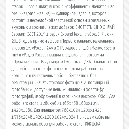
ставок, число выплат, высокие коэффициенты. Жева́тельная
рези́нка (разг. жвачка) — кулинарное изделие, которое
состоит из несъедобной эластичной основы и различных
вкусовых и ароматических добавок. СМОТРЕТЬ КИНО ОНЛАЙН!
Сериал: КВЕСТ 2015 1 серия Expand text… глубокий. 7 июня
2018 года в прямом эфире «Первого канала», телеканалов
«Россия 1», «Россия 24» и ОТР, радиостанций «Маяк», «Вести
fm» и «Радио России» вышла специальная программа
«Прямая линия с Владимиром Путиным». ЦСКА - Скачать обои
для рабочего стола, фото и картинки на рабочий стол.
Красивые и качественные обои - бесплатно и без
регистрации. Скачать стоковое фото цска ✓ популярный
фотобанк ✓ доступные цены ✓ миллионы роялти-фри
фотографий, изображений и картинок в высоком. Обои. Для
рабочего стола: 1280x960 1366x768 1680x1050
1920x1080. Для планшетов: 768x1024 1200x1920
1536x2048 1920х1200 1024x1024. На нашем сайте вы
можете скачать обои для рабочего стола ПФК ЦСКА