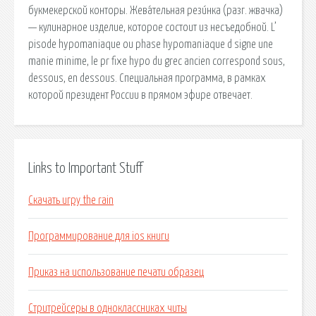
букмекерской конторы. Жева́тельная рези́нка (разг. жвачка)
— кулинарное изделие, которое состоит из несъедобной. L’
pisode hypomaniaque ou phase hypomaniaque d signe une
manie minime, le pr fixe hypo du grec ancien correspond sous,
dessous, en dessous. Специальная программа, в рамках
которой президент России в прямом эфире отвечает.
Links to Important Stuff
Скачать игру the rain
Программирование для ios книги
Приказ на использование печати образец
Стритрейсеры в одноклассниках читы