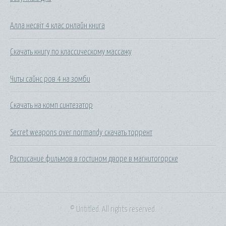
Алла несвіт 4 клас онлайн книга
Скачать книгу по классическому массажу
Читы сайнс ров 4 на зомби
Скачать на комп синтезатор
Secret weapons over normandy скачать торрент
Расписание фильмов в гостином дворе в магнитогорске
© Untitled. All rights reserved.