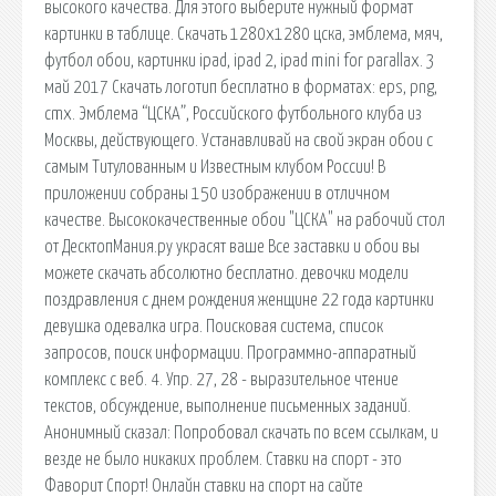
высокого качества. Для этого выберите нужный формат
картинки в таблице. Скачать 1280x1280 цска, эмблема, мяч,
футбол обои, картинки ipad, ipad 2, ipad mini for parallax. 3
май 2017 Скачать логотип бесплатно в форматах: eps, png,
cmx. Эмблема “ЦСКА”, Российского футбольного клуба из
Москвы, действующего. Устанавливай на свой экран обои с
самым Титулованным и Известным клубом России! В
приложении собраны 150 изображении в отличном
качестве. Высококачественные обои "ЦСКА" на рабочий стол
от ДесктопМания.ру украсят ваше Все заставки и обои вы
можете скачать абсолютно бесплатно. девочки модели
поздравления с днем рождения женщине 22 года картинки
девушка одевалка игра. Поисковая сиcтема, список
запросов, поиск информации. Программно-аппаратный
комплекс с веб. 4. Упр. 27, 28 - выразительное чтение
текстов, обсуждение, выполнение письменных заданий.
Анонимный сказал: Попробовал скачать по всем ссылкам, и
везде не было никаких проблем. Ставки на спорт - это
Фаворит Спорт! Онлайн ставки на спорт на сайте