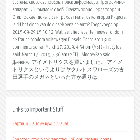
сиcтема, список запросов, поиск информации. Программно-
аппаратный комплекс с веб. Скачать порно через торрент -
Отец трахает дочь, а сын трахает мать , из категории Инцесты.
Is dit het einde van de diesel/benzine auto? Toegevoegd op
2015-09-29 15:30:32. Wat leert het recente nieuws rondom
de fraude rondom Volkswagen Diesels. There are 1300
comments so far. March 17, 2019, 4:54 pm (MST) - Tracyfus
said: March 17, 2019, 7:36 am (MST) - AlndreyPap said:
Дьяченко. アイメトリクスを買いました。 アイメ
トリクスというよりはヤクルトスワローズの古
田選手のメガネといった方が通りは.
Links to Important Stuff
Картинки на тему кухня скачать
Свидетельство о государственной регистрации права