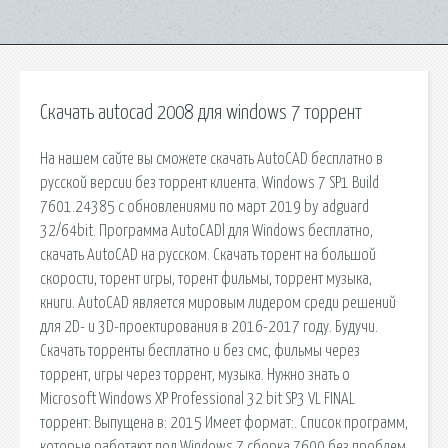
Скачать autocad 2008 для windows 7 торрент
На нашем сайте вы сможете скачать AutoCAD бесплатно в
русской версии без торрент клиента. Windows 7 SP1 Build
7601.24385 с обновлениями по март 2019 by adguard
32/64bit. Программа AutoCADl для Windows бесплатно,
скачать AutoCAD на русском. Скачать торент на большой
скорости, торент игры, торент фильмы, торрент музыка,
книги. AutoCAD является мировым лидером среди решений
для 2D- и 3D-проектирования в 2016-2017 году. Будучи.
Скачать торренты бесплатно и без смс, фильмы через
торрент, игры через торрент, музыка. Нужно знать о
Microsoft Windows XP Professional 32 bit SP3 VL FINAL
торрент: Выпущена в: 2015 Имеет формат:. Список программ,
которые работают под Windows 7 сборка 7600 без проблем