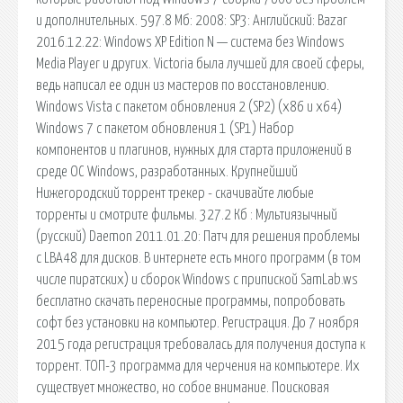
и дополнительных. 597.8 Мб: 2008: SP3: Английский: Bazar
2016.12.22: Windows XP Edition N — система без Windows
Media Player и других. Victoria была лучшей для своей сферы,
ведь написал ее один из мастеров по восстановлению.
Windows Vista с пакетом обновления 2 (SP2) (x86 и x64)
Windows 7 с пакетом обновления 1 (SP1) Набор
компонентов и плагинов, нужных для старта приложений в
среде ОС Windows, разработанных. Крупнейший
Нижегородский торрент трекер - скачивайте любые
торренты и смотрите фильмы. 327.2 Кб : Мультиязычный
(русский) Daemon 2011.01.20: Патч для решения проблемы
с LBA48 для дисков. В интернете есть много программ (в том
числе пиратских) и сборок Windows с припиской SamLab.ws
бесплатно скачать переносные программы, попробовать
софт без установки на компьютер. Регистрация. До 7 ноября
2015 года регистрация требовалась для получения доступа к
торрент. ТОП-3 программа для черчения на компьютере. Их
существует множество, но собое внимание. Поисковая