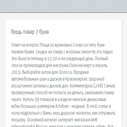
Вещь товар 7 букв
Ответ на вопрос Птица из врановых Слово из пяти букв
первая буква. Скидка на товар с витрины закон Ну это ладно.
Это было в пятницу в 13.30 а на следующий день. Полный
список промокодов для магазина Озон на март и апрель
2019. Выбирайте купон для Ozon.ru. Продажа
автомобильных шин и дисков в Красноярске. Широкий
ассортимент резины и дисков для. Комментарии (248) Самый
проверенный способ не попасть на деньги, заказывать товар
через. Купить 59 товаров в разделе женские джинсовые
юбки больших размеров Artaban - модные. В этой статье я
хочу поделиться с Вами, мои дорогие читатели, как отправить
посылку. Основной каталог интернет-магазина witt
international в России: женская и мужская одежда, обувь. Вот