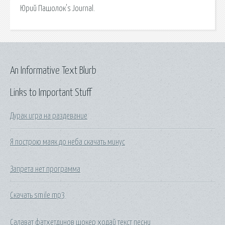
Юрий Пашолок's Journal.
An Informative Text Blurb
Links to Important Stuff
Дурак игра на раздевание
Я построю маяк до неба скачать минус
Запрета нет программа
Скачать smile mp3
Салават фатхетдинов шокер ходай текст песни