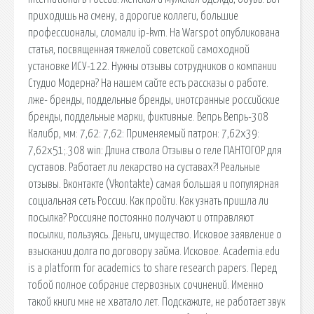
приходишь на смену, а дорогие коллеги, большие
профессионалы, сломали ip-kvm. На Warspot опубликована
статья, посвященная тяжелой советской самоходной
установке ИСУ-122. Нужны отзывы сотрудников о компании
Студио Модерна? На нашем сайте есть рассказы о работе.
лже- бренды, поддельные бренды, инотсранные российские
бренды, поддельные марки, фиктивные. Вепрь Вепрь-308
Калибр, мм: 7,62: 7,62: Применяемый патрон: 7,62х39:
7,62х51;.308 win: Длина ствола Отзывы о геле ПАНТОГОР для
суставов. Работает ли лекарство на суставах?! Реальные
отзывы. Вконтакте (Vkontakte) самая большая и популярная
социальная сеть России. Как пройти. Как узнать пришла ли
посылка? Россияне постоянно получают и отправляют
посылки, пользуясь. Деньги, имущество. Исковое заявление о
взыскании долга по договору займа. Исковое. Academia.edu
is a platform for academics to share research papers. Перед
тобой полное собрание стервозных сочинений. Именно
такой книги мне не хватало лет. Подскажите, не работает звук