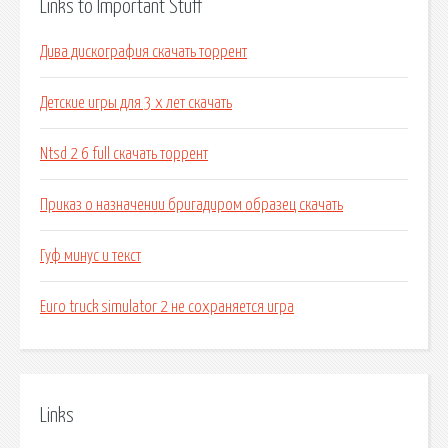
Links to Important Stuff
Дива дискография скачать торрент
Детские игры для 3 х лет скачать
Ntsd 2 6 full скачать торрент
Приказ о назначении бригадиром образец скачать
Гуф минус и текст
Euro truck simulator 2 не сохраняется игра
Links