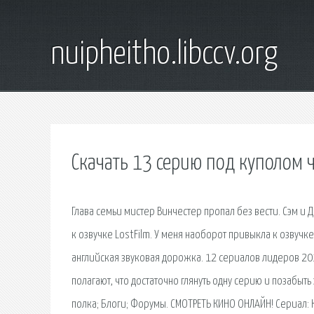
nuipheitho.libccv.org
Скачать 13 серию под куполом 
Глава семьи мистер Винчестер пропал без вести. Сэм и 
к озвучке LostFilm. У меня наоборот привыкла к озвучк
английская звуковая дорожка. 12 сериалов лидеров 20
полагают, что достаточно глянуть одну серию и позабы
полка; Блоги; Форумы. СМОТРЕТЬ КИНО ОНЛАЙН! Сериал: 