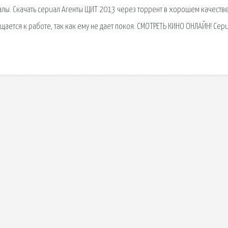
алы. Скачать сериал Агенты ЩИТ 2013 через торрент в хорошем качеств
ается к работе, так как ему не дает покоя. СМОТРЕТЬ КИНО ОНЛАЙН! Сери