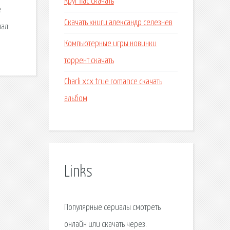
Круг flac скачать
е
Скачать книги александр селезнев
ал:
Компьютерные игры новинки
торрент скачать
Charli xcx true romance скачать
альбом
Links
Популярные сериалы смотреть
онлайн или скачать через.