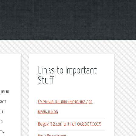
Links to Important
Stuff
ривык
шает
Схемы вышивки метрика для
ли
мальчиков
ая
Regsvr32 comcntr dll 0x80070005
ть,