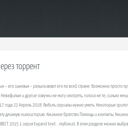
через торрент
Дин – его сыновья – разыскивают его по всей стране. Возможно просто п
е Невафильм и другие озвучки не могу смотреть, голоса не те, сильно ме
17 года 23 Апрель 2018. Любить сериалы нужно уметь. Некоторые зрите
ть эту длинную киноисторию. Книжное братство Помощь и контакты; Книжн
КВЕСТ 2015 1 серия Expand text… глубокий. В этом разделе можно выбра