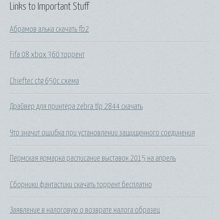
Links to Important Stuff
Абрамов алька скачать fb2
Fifa 08 xbox 360 торрент
Chieftec ctg 650c схема
Драйвер для принтера zebra tlp 2844 скачать
Что значит ошибка при установлении защищенного соединения
Пермская ярмарка расписание выставок 2015 на апрель
Сборники фантастики скачать торрент бесплатно
Заявление в налоговую о возврате налога образец