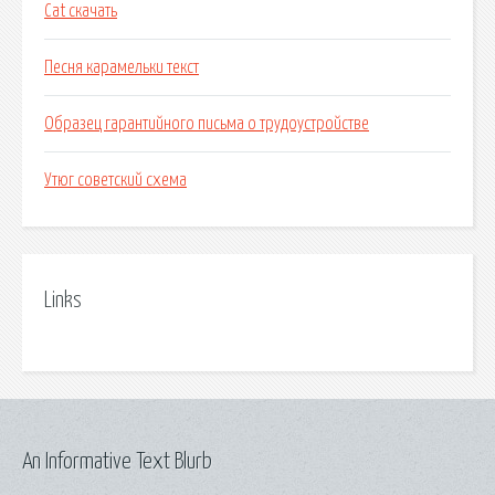
Cat скачать
Песня карамельки текст
Образец гарантийного письма о трудоустройстве
Утюг советский схема
Links
An Informative Text Blurb