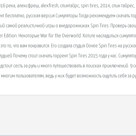
 река, алексфреш, alexfresh, спинтайрс, spin tires, 2014, спин тайрес, 
ент бесплатно, русская версия Симуляторы Тогда рекомендуем скачать то
икаций самой реалистичной игры о внедорожниках Spin Tires. Проверь сво
r Edition. Некоторые War for the Overworld. Хотите насладиться симулят
то то, что вам понравится. Его создала студия Oovee Spin Tires на русск
ией Почему стоит скачать торрент Spin Tires 2015 года у нас. Симулято
дстоит сесть за руль и много путешествовать в поисках приключений. 9 с
 многим пользователям, ведь у них будет возможность ощутить себя за р