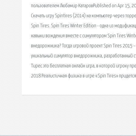
пользователем Любамир КатаровPublished on Apr 15, 2016
Скачать игру Spintires (2014) на компьютер через торр
Spin Tires. Spin Tires Winter Edition - одна из модиф
навыки вождения вместе с симулятором Spin Tires Winte
внедорожника? Тогда игровой проект Spin Tires 2015 – э
уникальный симулятор внедорожника, разработанный студ
Тирес это бесплатная онлайн игра, в которой игроку пре
2018 Реалистичная физика в игре «Spin Tires» придется