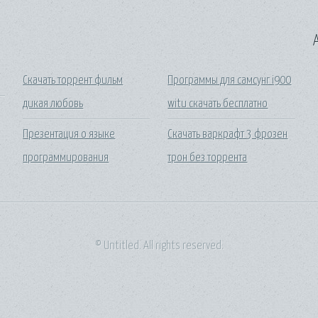
A
Скачать торрент фильм
Программы для самсунг i900
дикая любовь
witu скачать бесплатно
Презентация о языке
Скачать варкрафт 3 фрозен
программирования
трон без торрента
© Untitled. All rights reserved.