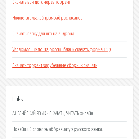
Скачать вич догс через торрент
Нижнетагильский трамвай расписание
Скачать папку для игр на андроид
Уведомление почта россии бланк скачать форма 119
Скачать торрент зарубежные сборник скачать
Links
АНГЛИЙСКИЙ ЯЗЫК - СКАЧАТЬ, ЧИТАТЬ онлайн.
Новейший словарь аббревиатур русского языка.