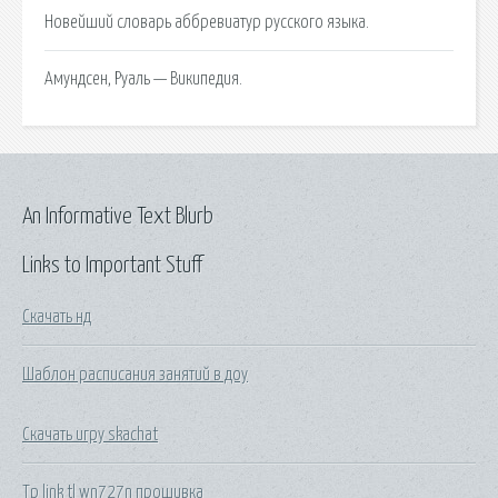
Новейший словарь аббревиатур русского языка.
Амундсен, Руаль — Википедия.
An Informative Text Blurb
Links to Important Stuff
Скачать нд
Шаблон расписания занятий в доу
Скачать игру skachat
Tp link tl wn727n прошивка