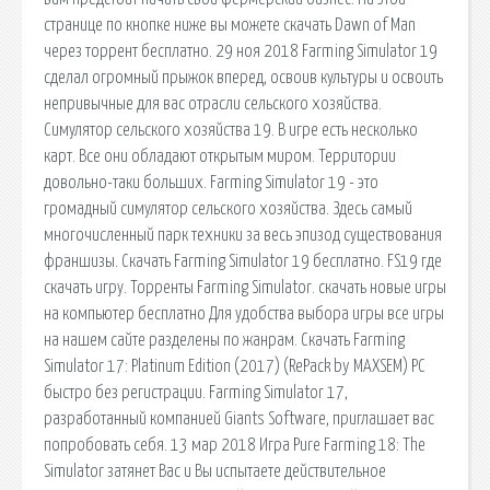
странице по кнопке ниже вы можете скачать Dawn of Man
через торрент бесплатно. 29 ноя 2018 Farming Simulator 19
сделал огромный прыжок вперед, освоив культуры и освоить
непривычные для вас отрасли сельского хозяйства.
Симулятор сельского хозяйства 19. В игре есть несколько
карт. Все они обладают открытым миром. Территории
довольно-таки больших. Farming Simulator 19 - это
громадный симулятор сельского хозяйства. Здесь самый
многочисленный парк техники за весь эпизод существования
франшизы. Скачать Farming Simulator 19 бесплатно. FS19 где
скачать игру. Торренты Farming Simulator. скачать новые игры
на компьютер бесплатно Для удобства выбора игры все игры
на нашем сайте разделены по жанрам. Скачать Farming
Simulator 17: Platinum Edition (2017) (RePack by MAXSEM) PC
быстро без регистрации. Farming Simulator 17,
разработанный компанией Giants Software, приглашает вас
попробовать себя. 13 мар 2018 Игра Pure Farming 18: The
Simulator затянет Вас и Вы испытаете действительное