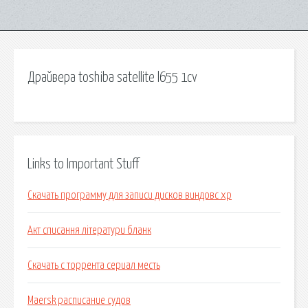
Драйвера toshiba satellite l655 1cv
Links to Important Stuff
Скачать программу для записи дисков виндовс xp
Акт списання літератури бланк
Скачать с торрента сериал месть
Maersk расписание судов