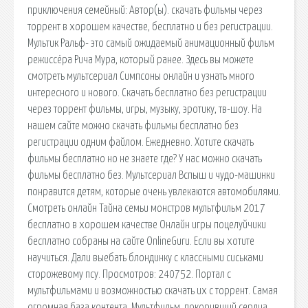
приключения семейный: Автор(ы). скачать фильмы через
торрент в хорошем качестве, бесплатно и без регистрации.
Мультик Ральф- это самый ожидаемый анимационный фильм
режиссёра Рича Мура, который ранее. Здесь вы можете
смотреть мультсериал Симпсоны онлайн и узнать много
интересного и нового. Скачать бесплатно без регистрации
через торрент фильмы, игры, музыку, эротику, тв-шоу. На
нашем сайте можно скачать фильмы бесплатно без
регистрации одним файлом. Ежедневно. Хотите скачать
фильмы бесплатно но не знаете где? У нас можно скачать
фильмы бесплатно без. Мультсериал Вспыш и чудо-машинки
понравится детям, которые очень увлекаются автомобилями.
Смотреть онлайн Тайна семьи монстров мультфильм 2017
бесплатно в хорошем качестве Онлайн игры поцелуйчики
бесплатно собраны на сайте OnlineGuru. Если вы хотите
научиться. Дали выебать блондинку с классными сиськами
сторожевому псу. Просмотров: 240752. Портал с
мультфильмами и возможностью скачать их с торрент. Самая
огромная база контента. Мультфильм, покоривший сердца