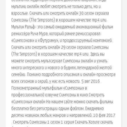
мультики онлайн любят смотреть не только дети, но и
взрослые. Скачать или смотреть онлайн 30 сезон сериала
Симпсоны (The Simpsons) в хорошем качестве mp4 или.
Мультик Ральф- это самый ожидаемый анимационный фильм
режиссёра Рича Мура, который ранее режиссировал
«Симпсонов» и «Футураму», и продюссируемый компанией.
Скачать или смотреть онлайн 29 сезон сериала Симпсоны
(The Simpsons) в хорошем качестве mp4 или. Здесь вы
можете смотреть мультсериал Симпсоны онлайн и узнать
много интересного и нового о буднях легендарной желтой
семейки. Помимо подробного описания и онлайн-просмотра
всех сезонов и серий, у нас есть новости. 5 авг 2016 .
Полнометражный мультфильм «Симпсоны» в
профессиональной озвучке Симпсоны в кино Смотреть
«Симпсоны» онлайн На нашем сайте можно скачать фильмы
бесплатно без регистрации одним файлом. Ежедневно
десятки новинок любых жанров и направлений. 10 фев 2017
. Смотреть Симпсоны 1 сезон 1 серия Скачать Хотите скачать