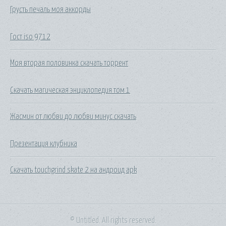
Грусть печаль моя аккорды
Гост iso 9712
Моя вторая половинка скачать торрент
Скачать магическая энциклопедия том 1
Жасмин от любви до любви минус скачать
Презентация клубника
Скачать touchgrind skate 2 на андроид apk
© Untitled. All rights reserved.