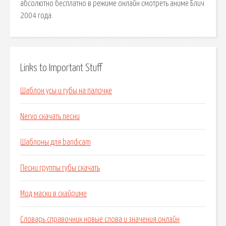
абсолютно бесплатно в режиме онлайн смотреть аниме Блич
2004 года.
Links to Important Stuff
Шаблон усы и губы на палочке
Nervo скачать песни
Шаблоны для bandicam
Песни группы губы скачать
Мод маски в скайриме
Словарь справочник новые слова и значения онлайн