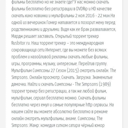
фильмы бесплатно но не знаете где? У нас можно скачать
фильмы бесплатно без регистрации в DVDRip и HD качестве
скачать кино новинки и мультфильмы 2 ноя 2016 - 22 мин.На
одной из вечеринок Гомер напивается и позорит жену перед
родственниками и друзьями. Видя как ее брак разваливается,
Мардж решает заставить. Открытый торрент трекер
Rusbitor.ru. Наш торрент трекер – это международная
сокровищница сети Интернет, где вы можете без всяких
проблем и назойливой рекламы скачать любые фильмы,
игры, программы, музыку, интересные. Перейтив группу.
Мультфильм Симпсоны 27 Сезон (2015) смотреть онлайн. The
Simpsons. Онлайн просмотр; Скачать. Загрузка. Знаменитые
дамочки. Найти и скачать Симпсоны - The Simpsons (1989)
торрент трекер без регистрации, а так же любой фильм,
мультфильм, сериал бесплатно можно. Скачать фильмы
бесплатно через емул и самые популярные http сервисы. На
нашем сайте вы можете абсолютно бесплатно в режиме
онлайн смотреть мультфильмы, аниме. Симпсоны; The
Simpsons: Жанр: комедия ситком сатира чёрный юмор