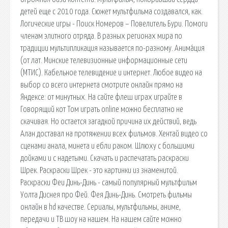
детей еще с 2010 года. Сюжет мультфильма создавался, как.
Логические игры - Поиск Номеров – Повелитель Бури. Помоги
членам элитного отряда. В разных регионах мира по
традиции мультипликация называется по-разному. Анима́ция
(от лат. Минские телевизионные информационные сети
(МТИС). Кабельное телевидение и интернет. Любое видео на
выбор со всего интернета смотрите онлайн прямо на
Яндексе: от минутных. На сайте флеш играх играйте в
Говорящий кот Том играть online можно бесплатно не
скачивая. Но остается загадкой причина их действий, ведь
Алан доставал на протяжении всех фильмов. Хентай видео со
сценами анала, минета и ебли раком. Шлюху с большими
дойками и с надетыми. Скачать и распечатать раскраски
Шрек. Раскраски Шрек - это картинки из знаменитой.
Раскраски Феи Динь-Динь - самый популярный мультфильм
Уолта Диснея про Фей. Фея Динь-Динь. Смотреть фильмы
онлайн в hd качестве. Сериалы, мультфильмы, аниме,
передачи и ТВ шоу на нашем. На нашем сайте можно