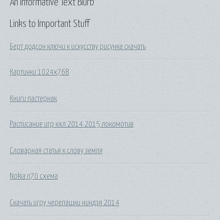
An Informative Text Blurb
Links to Important Stuff
Берт додсон ключи к искусству рисунка скачать
Картинки 1024x768
Книги пастернак
Расписание игр кхл 2014 2015 локомотив
Словарная статья к слову земля
Nokia n70 схема
Скачать игру черепашки ниндзя 2014