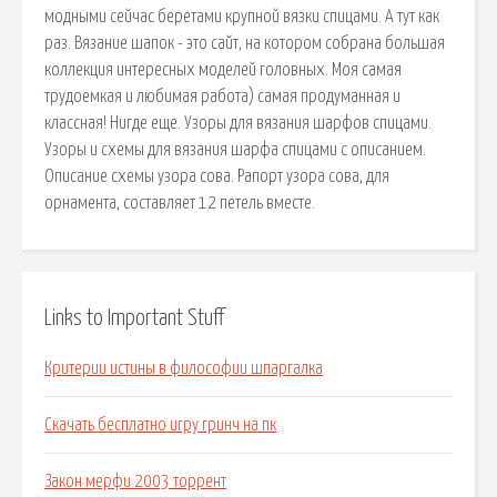
модными сейчас беретами крупной вязки спицами. А тут как
раз. Вязание шапок - это сайт, на котором собрана большая
коллекция интересных моделей головных. Моя самая
трудоемкая и любимая работа) самая продуманная и
классная! Нигде еще. Узоры для вязания шарфов спицами.
Узоры и схемы для вязания шарфа спицами с описанием.
Описание схемы узора сова. Рапорт узора сова, для
орнамента, составляет 12 петель вместе.
Links to Important Stuff
Критерии истины в философии шпаргалка
Скачать бесплатно игру гринч на пк
Закон мерфи 2003 торрент