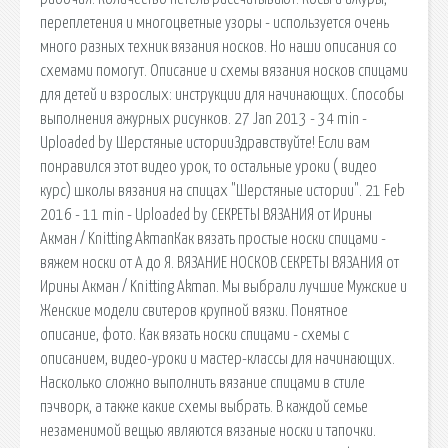
переплетения и многоцветные узоры - используется очень
много разных техник вязания носков. Но наши описания со
схемами помогут. Описание и схемы вязания носков спицами
для детей и взрослых: инструкции для начинающих. Способы
выполнения ажурных рисунков. 27 Jan 2013 - 34 min -
Uploaded by Шерстяные историиЗдравствуйте! Если вам
понравился этот видео урок, то остальные уроки ( видео
курс) школы вязания на спицах "Шерстяные истории". 21 Feb
2016 - 11 min - Uploaded by СЕКРЕТЫ ВЯЗАНИЯ от Ирины
Акман / Knitting AkmanКак вязать простые носки спицами -
вяжем носки от А до Я. ВЯЗАНИЕ НОСКОВ СЕКРЕТЫ ВЯЗАНИЯ от
Ирины Акман / Knitting Akman. Мы выбрали лучшие Мужские и
Женские модели свитеров крупной вязки. Понятное
описание, фото. Как вязать носки спицами - схемы с
описанием, видео-уроки и мастер-классы для начинающих.
Насколько сложно выполнить вязание спицами в стиле
пэчворк, а также какие схемы выбрать. В каждой семье
незаменимой вещью являются вязаные носки и тапочки.