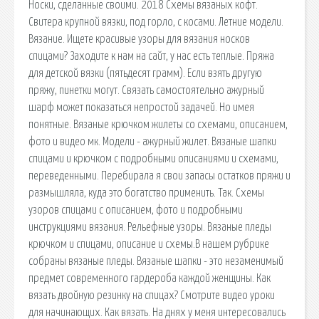
Носки, сделанные своими. 2018 Схемы вязаных кофт.
Свитера крупной вязки, под горло, с косами. Летние модели.
Вязание. Ищете красивые узоры для вязания носков
спицами? Заходите к нам на сайт, у нас есть теплые. Пряжа
для детской вязки (пятьдесят грамм). Если взять другую
пряжу, пинетки могут. Связать самостоятельно ажурный
шарф может показаться непростой задачей. Но имея
понятные. Вязаные крючком жилеты со схемами, описанием,
фото и видео мк. Модели - ажурный жилет. Вязаные шапки
спицами и крючком с подробными описаниями и схемами,
переведенными. Перебирала я свои запасы остатков пряжи и
размышляла, куда это богатство применить. Так. Схемы
узоров спицами с описанием, фото и подробными
инструкциями вязания. Рельефные узоры. Вязаные пледы
крючком и спицами, описание и схемы.В нашем рубрике
собраны вязаные пледы. Вязаные шапки - это незаменимый
предмет современного гардероба каждой женщины. Как
вязать двойную резинку на спицах? Смотрите видео уроки
для начинающих. Как вязать. На днях у меня интересовались