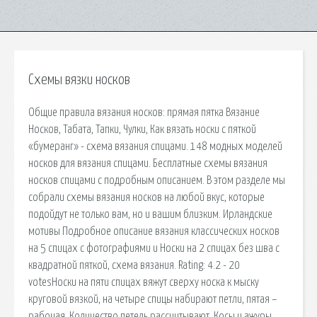
Схемы вязки носков
Общие правила вязания носков: прямая пятка Вязание
Носков, Табата, Тапки, Чулки, Как вязать носки с пяткой
«бумеранг» - схема вязания спицами. 148 модных моделей
носков для вязания спицами. Бесплатные схемы вязания
носков спицами с подробным описанием. В этом разделе мы
собрали схемы вязания носков на любой вкус, которые
подойдут не только вам, но и вашим близким. Ирландские
мотивы Подробное описание вязания классических носков
на 5 спицах с фотографиями и Носки на 2 спицах без шва с
квадратной пяткой, схема вязания. Rating: 4.2 - 20
votesНоски на пяти спицах вяжут сверху носка к мыску
круговой вязкой, на четыре спицы набирают петли, пятая –
рабочая. Количество петель рассчитывают. Косы и ажуры,