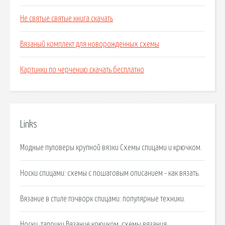
Не святые святые книга скачать
Вязаный комплект для новорожденных схемы
Картинки по черчению скачать бесплатно
Links
Модные пуловеры крупной вязки Схемы спицами и крючком.
Носки спицами: схемы с пошаговым описанием - как вязать.
Вязание в стиле пэчворк спицами: популярные техники.
Носки, тапочки Вязание крючком, схемы вязания.