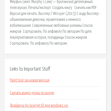
Мёрфи» (англ. Murphy's Law) — британский детективный
телесериал, Печать/экспорт. Создать книгу · Скачать как PDF ·
Версия для печати. Висспер / Wissper (2015) С виду Висспер -
обыкновенная девочка, приветливая и немного
взбалмошная. Современные любовные романы Список
жанров. Сортировать: По алфавиту По авторам По дате.
Альтернативная история, попаданцы Список жанров.
Сортировать: По алфавиту По авторам.
Links to Important Stuff
Paint tool sai новая версия
Скачать видео уроки по ворду
Драйвера hp laserjet 6l для windows xp