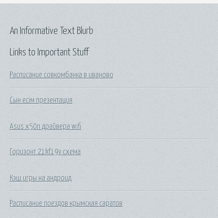
An Informative Text Blurb
Links to Important Stuff
Расписание совкомбанка в иваново
Сын есім презентация
Asus x50n драйвера wifi
Горизонт 21kf19v схема
Кэш игры на андроид
Расписание поездов крымская саратов