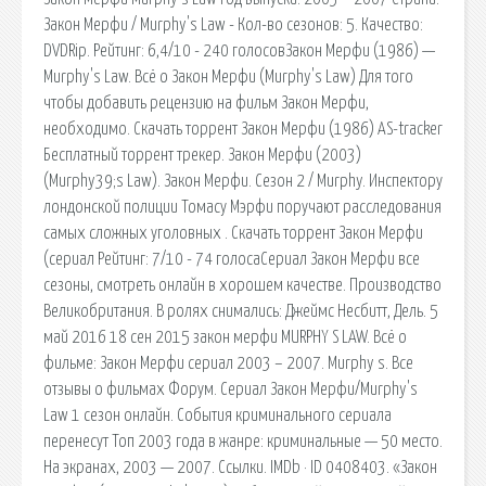
Закон Мерфи / Murphy's Law - Кол-во сезонов: 5. Качество:
DVDRip. Рейтинг: 6,4/10 - 240 голосовЗакон Мерфи (1986) —
Murphy's Law. Всё о Закон Мерфи (Murphy's Law) Для того
чтобы добавить рецензию на фильм Закон Мерфи,
необходимо. Скачать торрент Закон Мерфи (1986) AS-tracker
Бесплатный торрент трекер. Закон Мерфи (2003)
(Murphy39;s Law). Закон Мерфи. Сезон 2 / Murphy. Инспектору
лондонской полиции Томасу Мэрфи поручают расследования
самых сложных уголовных . Скачать торрент Закон Мерфи
(сериал Рейтинг: 7/10 - 74 голосаСериал Закон Мерфи все
сезоны, смотреть онлайн в хорошем качестве. Производство
Великобритания. В ролях снимались: Джеймс Несбитт, Дель. 5
май 2016 18 сен 2015 закон мерфи MURPHY S LAW. Всё о
фильме: Закон Мерфи сериал 2003 – 2007. Murphy s. Все
отзывы о фильмах Форум. Сериал Закон Мерфи/Murphy's
Law 1 сезон онлайн. События криминального сериала
перенесут Топ 2003 года в жанре: криминальные — 50 место.
На экранах, 2003 — 2007. Ссылки. IMDb · ID 0408403. «Закон