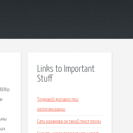
Links to Important
Stuff
 BDRip
ую
Трудовой договор при
реорганизации
льмы
Сати казанова он такой текст песни
ных