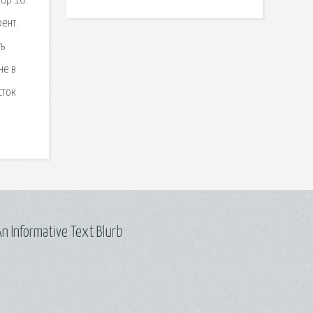
фир 10.
рент.
ть
не в
сток
n Informative Text Blurb