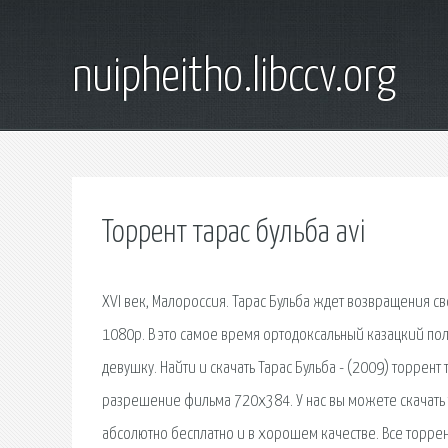
nuipheitho.libccv.org
Торрент тарас бульба avi
XVI век, Малороссия. Тарас Бульба ждет возвращения св
1080p. В это самое время ортодоксальный казацкий пол
девушку. Найти и скачать Тарас Бульба - (2009) торрент 
разрешение фильма 720x384. У нас вы можете скачать т
абсолютно бесплатно и в хорошем качестве. Все торре