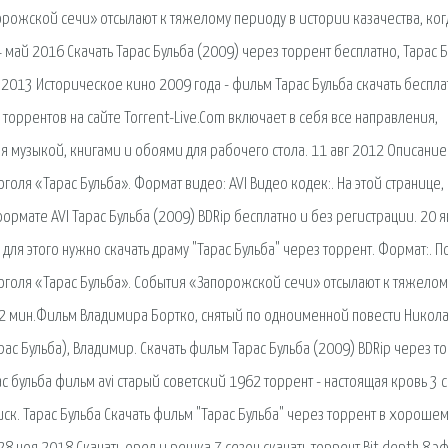
орожской сечи» отсылают к тяжелому периоду в истории казачества, ког
май 2016 Скачать Тарас Бульба (2009) через торрент бесплатно, Тарас 
 2013 Историческое кино 2009 года - фильм Тарас Бульба скачать беспла
торрентов на сайте Torrent-Live.Com включает в себя все направления,
ая музыкой, книгами и обоями для рабочего стола. 11 авг 2012 Описание
оля «Тарас Бульба». Формат видео: AVI Видео кодек:. На этой странице,
рмате AVI Тарас Бульба (2009) BDRip бесплатно и без регистрации. 20 я
- для этого нужно скачать драму "Тарас Бульба" через торрент. Формат:. П
оголя «Тарас Бульба». События «Запорожской сечи» отсылают к тяжелом
- 52 мин.Фильм Владимира Бортко, снятый по одноименной повести Никол
арас Бульба), Владимир. Скачать фильм Тарас Бульба (2009) BDRip через т
с бульба фильм avi старый советский 1962 торрент - настоящая кровь 3 
иск. Тарас Бульба Скачать фильм "Тарас Бульба" через торрент в хороше