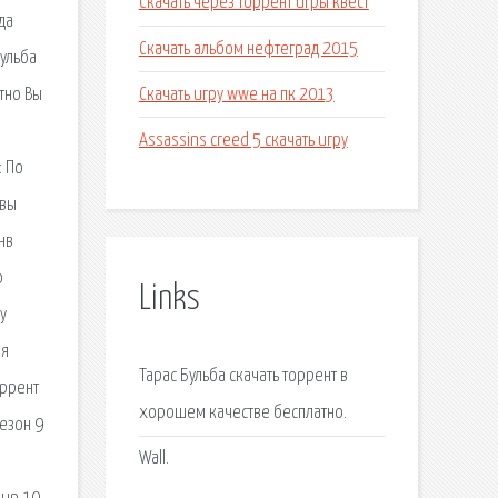
Скачать через торрент игры квест
да
Скачать альбом нефтеград 2015
Бульба
Скачать игру wwe на пк 2013
тно Вы
Assassins creed 5 скачать игру
: По
 вы
нв
о
Links
у
ая
Тарас Бульба скачать торрент в
оррент
хорошем качестве бесплатно.
сезон 9
Wall.
м