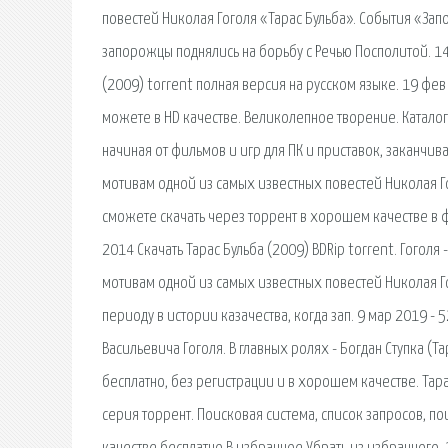
повестей Николая Гоголя «Тарас Бульба». События «Зап
запорожцы поднялись на борьбу с Речью Посполитой. 14 
(2009) torrent полная версия на русском языке. 19 фев
можете в HD качестве. Великолепное творение. Каталог 
начиная от фильмов и игр для ПК и приставок, заканчив
мотивам одной из самых известных повестей Николая Гог
сможете скачать через торрент в хорошем качестве в фо
2014 Скачать Тарас Бульба (2009) BDRip torrent. Гоголя 
мотивам одной из самых известных повестей Николая Г
периоду в истории казачества, когда зап. 9 мар 2019 
Васильевича Гоголя. В главных ролях - Богдан Ступка (Т
бесплатно, без регистрации и в хорошем качестве. Тара
серия торрент. Поисковая сиcтема, список запросов, по