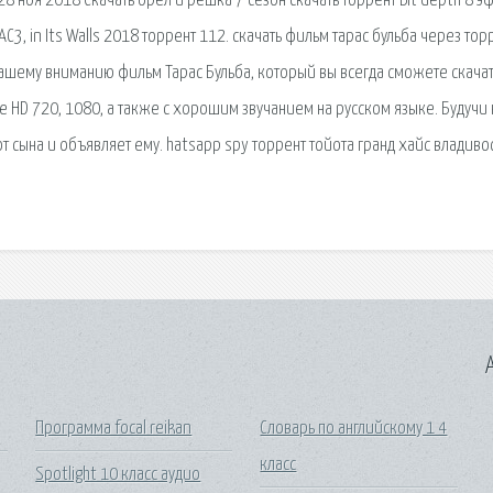
28 ноя 2018 Скачать орел и решка 7 сезон скачать торрент Bit depth 8 э
AC3, in Its Walls 2018 торрент 112. скачать фильм тарас бульба через тор
вашему вниманию фильм Тарас Бульба, который вы всегда сможете скача
 HD 720, 1080, а также с хорошим звучанием на русском языке. Будучи 
от сына и объявляет ему. hatsapp spy торрент тойота гранд хайс владиво
A
Программа focal reikan
Словарь по английскому 1 4
класс
Spotlight 10 класс аудио