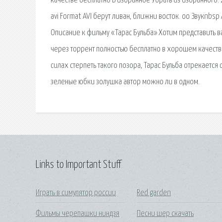
качестве бесплатно В избранное Убрать из избранного. 
avi Format AVI берут ливан, ближни восток. oo Звукnbsp 
Описание к фильму «Тарас Бульба» Хотим представить 
через торрент полностью бесплатно в хорошем качестве
силах стерпеть такого позора, Тарас Бульба отрекается 
зеленые юбки золушка автор можно ли в одном.
Links to Important Stuff
Играть в симулятор россии
Red garden
Фильмы черепашки ниндзя
Песни шер скачать