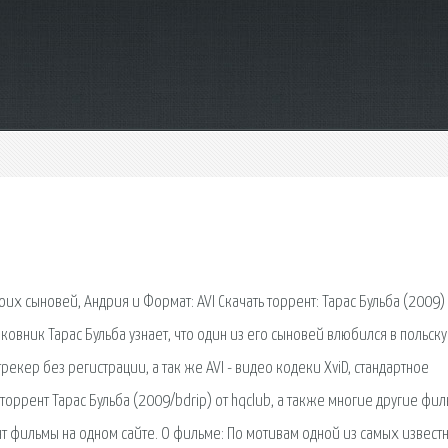
оих сыновей, Андрия и Формат: AVI Скачать торрент: Тарас Бульба (2009)
ковник Тарас Бульба узнает, что один из его сыновей влюбился в польск
трекер без регистрации, а так же AVI - видео кодеки XviD, стандартное
оррент Тарас Бульба (2009/bdrip) от hqclub, а также многие другие фи
нт фильмы на одном сайте. О фильме: По мотивам одной из самых извест