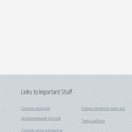
Links to Important Stuff
Скачать мод для
Схема лечения рака асд
криминальная россия
Тлен шаблон
Скачать урок карамзин