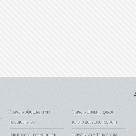
A
Скачать официальную
Скачать фильм в джазе
прошивку ios
только девушки торрент
Как в эксель суммировать
Скачать гдз 5 11 класс на