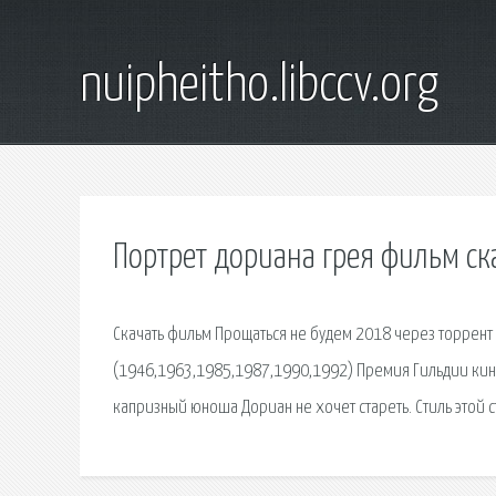
nuipheitho.libccv.org
Портрет дориана грея фильм ск
Скачать фильм Прощаться не будем 2018 через торрент 
(1946,1963,1985,1987,1990,1992) Премия Гильдии кино
капризный юноша Дориан не хочет стареть. Стиль этой 