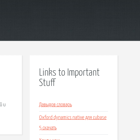
Links to Important
Stuff
й и
Давыдов словарь
Oxford dynamics native для cubase
5 скачать