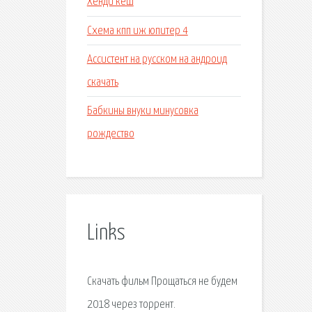
Хенди кеш
Схема кпп иж юпитер 4
Ассистент на русском на андроид
скачать
Бабкины внуки минусовка
рождество
Links
Скачать фильм Прощаться не будем
2018 через торрент.