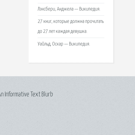
Лэнсбери, Анджела — Википедия.
27 книг, которые должна прочитать
до 27 лет каждая девушка.
Уайльд, Оскар — Википедия.
n Informative Text Blurb