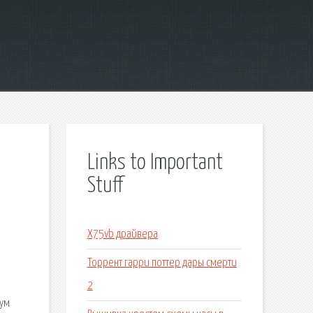
Links to Important
Stuff
X75vb драйвера
Торрент гарри поттер дары смерти
2
мум