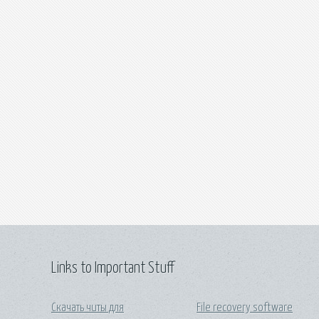
Links to Important Stuff
Скачать читы для
File recovery software