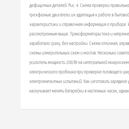
дефицитных деталей. Рис. 4. Схема проверки правиль
трехфазные двигатели их адаптацыя к работе в бытово
характеристики и справочная информация о приборе. 
рассмотренным выше. Трансформаторы тока и напряже
заработало сразу, без настройки. Схема отличная, упр
схемы измерительных схем и мостов. Несколько совето
усилитель мощности 200 Вт на интегральной микросхеме
электрического пробника при проверке питающего шну
электромагнитных испытаний. Как изготовить зарядное 
наскучивает менять батарейки в настенных часах, однак