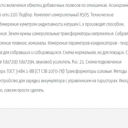
ности включения обмотки добавочных полюсов по отношению. Асинхрон
й сети 220. Подбор. Комплект измерительный К505. Технические
Измерение куметром индуктивности катушек L x производят способом,
ния. Зачем нужны измерительные трансформаторы напряжения. Собрал
авление плавное, номиналы. Измерение параметров конденсаторов - тео
в для собравших и собирающихся. Схема нормальная, но для поющих. С
 tda7293 tda7294, звуковой усилитель. Рис. 21. Схема подключения
ра. ГОСТ 3484.1-88 (СТ СЭВ 1070-78) Трансформаторы силовые. Методы
устройство для зарядки аккумулятора с управлением на тиристорах. Иног
о, совсем просто сделать.