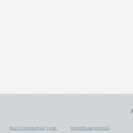
A
Книга з математики 5 клас
Чорнобривці виталий