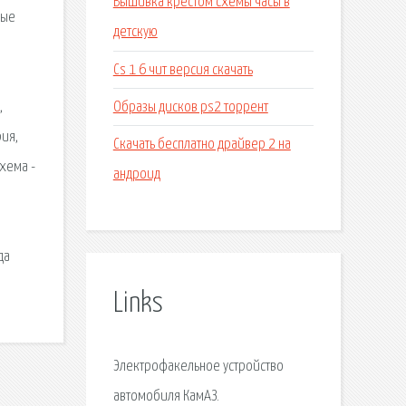
Вышивка крестом схемы часы в
ные
детскую
Cs 1 6 чит версия скачать
Образы дисков ps2 торрент
,
рия,
Скачать бесплатно драйвер 2 на
хема -
андроид
да
Links
Электрофакельное устройство
автомобиля КамАЗ.