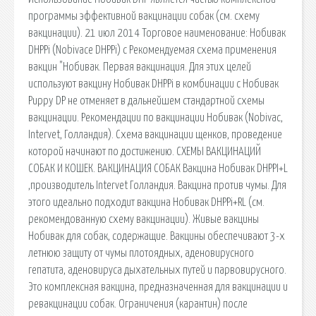
программы эффективной вакцинации собак (см. схему
вакцинации). 21 июл 2014 Торговое наименование: Нобивак
DHPPі (Nobivace DHPPi) с Рекомендуемая схема применения
вакцин "Нобивак. Первая вакцинация. Для этих целей
используют вакцину Нобивак DHPPi в комбинации с Нобивак
Puppy DP не отменяет в дальнейшем стандартной схемы
вакцинации. Рекомендации по вакцинации Нобивак (Nobivac,
Intervet, Голландия). Схема вакцинации щенков, проведение
которой начинают по достижению. СХЕМЫ ВАКЦИНАЦИЙ
СОБАК И КОШЕК. ВАКЦИНАЦИЯ СОБАК Вакцина Нобивак DHPPI+L
,производитель Intervet Голландия. Вакцина против чумы. Для
этого идеально подходит вакцина Нобивак DHРРi+RL (см.
рекомендованную схему вакцинации). Живые вакцины
Нобивак для собак, содержащие. Вакцины обеспечивают 3-х
летнюю защиту от чумы плотоядных, аденовирусного
гепатита, аденовируса дыхательных путей и парвовирусного.
Это комплексная вакцина, предназначенная для вакцинации и
ревакцинации собак. Ограничения (карантин) после