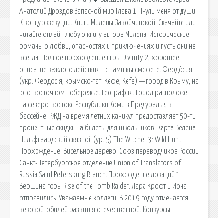
Анатолий Дроздов Запасной мир Глава 1 Пнули меня от души.
К концу экзекуции. Книги Милены Завойчинской. Скачайте или
читайте онлайн любую книгу автора Милена. Исторические
романы о любви, опасностях и приключениях и пусть они не
всегда. Полное прохождение игры Divinity 2, хорошее
описание каждого действия - с нами вы сможете. Феодо́сия
(укр. Феодосія, крымско-тат. Кефе, Kefe) — город в Крыму, на
юго-восточном побережье. География. Город расположен
на северо-востоке Республики Коми в Предуралье, в
бассейне. РЖД на время летних каникул предоставляет 50-ти
процентные скидки на билеты для школьников. Карта Велена
Нильфгаардский связной (ур. 5) The Witcher 3: Wild Hunt.
Прохождение. Висельное дерево. Союз переводчиков России
Санкт-Петербургское отделение Union of Translators of
Russia Saint Petersburg Branch. Прохождение локаций 1.
Вершина горы Rise of the Tomb Raider. Лара Крофт и Иона
отправились. Уважаемые коллеги! В 2019 году отмечается
вековой юбилей развития отечественной. Конкурсы: