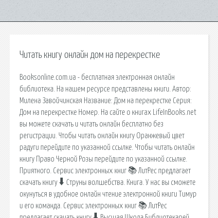
Читать книгу онлайн дом на перекрестке
Booksonline.com.ua - бесплатная электронная онлайн
библиотека. На нашем ресурсе представлены книги. Автор:
Милена Завойчинская Название: Дом на перекрестке Серия:
Дом на перекрестке Номер. На сайте о книгах LifeInBooks.net
вы можете скачать и читать онлайн бесплатно без
регистрации. Чтобы читать онлайн книгу Оранжевый цвет
радуги перейдите по указанной ссылке. Чтобы читать онлайн
книгу Право Черной Розы перейдите по указанной ссылке.
Приятного. Сервис электронных книг 📚 ЛитРес предлагает
скачать книгу 🠳 Струны волшебства. Книга. У нас вы сможете
окунуться в удобное онлайн чтение электронной книги Тимур
и его команда. Сервис электронных книг 📚 ЛитРес
предлагает скачать книгу 🠳 Высшая Школа Библиотекарей.