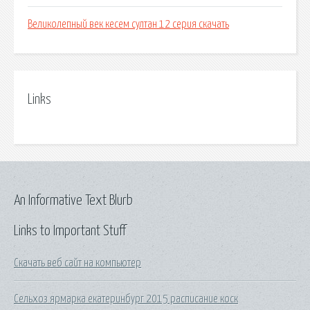
Великолепный век кесем султан 12 серия скачать
Links
An Informative Text Blurb
Links to Important Stuff
Скачать веб сайт на компьютер
Сельхоз ярмарка екатеринбург 2015 расписание коск