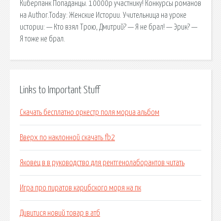
Киберпанк Попаданцы. 10000р участнику! Конкурсы романов
на Author.Today: Женские Истории. Учительница на уроке
истории: — Кто взял Трою, Дмитрий? — Я не брал! — Эрик? —
Я тоже не брал.
Links to Important Stuff
Скачать бесплатно оркестр поля мориа альбом
Вверх по наклонной скачать fb2
Яковец в в руководство для рентгенолаборантов читать
Игра про пиратов карибского моря на пк
Дивитися новий товар в атб