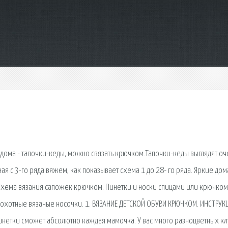
дома - тапочки-кеды, можно связать крючком.Тапочки-кеды выглядят оч
я с 3-го ряда вяжем, как показывает схема 1 до 28- го ряда. Яркие до
Схема вязания сапожек крючком. Пинетки и носки спицами или крючком
рохотные вязаные носочки. 1. ВЯЗАНИЕ ДЕТСКОЙ ОБУВИ КРЮЧКОМ. ИНСТРУК
инетки сможет абсолютно каждая мамочка. У вас много разноцветных к