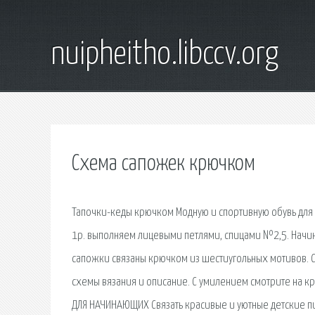
nuipheitho.libccv.org
Схема сапожек крючком
Тапочки-кеды крючком Модную и спортивную обувь для 
1р. выполняем лицевыми петлями, спицами №2,5. Начина
сапожки связаны крючком из шестиугольных мотивов. 
схемы вязания и описание. С умилением смотрите на к
ДЛЯ НАЧИНАЮЩИХ Связать красивые и уютные детские п