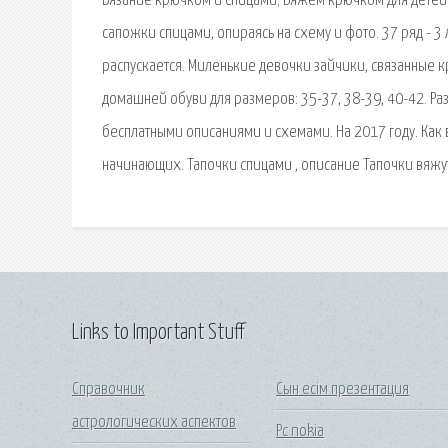
Вязание крючком и спицами; Вяжем крючком для детей; 
сапожки спицами, опираясь на схему и фото. 37 ряд - 3 
распускается. Миленькие девочки зайчики, связанные к
домашней обуви для размеров: 35-37, 38-39, 40-42. Ра
бесплатными описаниями и схемами. На 2017 году. Как 
начинающих. Тапочки спицами , описание Тапочки вяжут
Links to Important Stuff
Справочник
Сын есім презентация
астрологических аспектов
Pc nokia