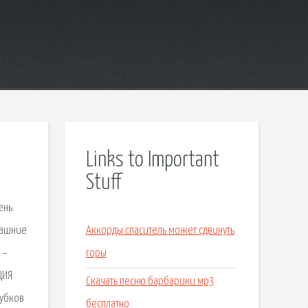
Links to Important
Stuff
ень.
машние
Аккорды спаситель может сдвинуть
 –
горы
ЦИЯ
Скачать песню барбарики мр3
лубков
бесплатно