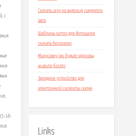
м
Скачать игру на андроид симулятор
, с
авто
Шаблоны ретро для фотошопа
зания
скачать бесплатно
Минусовку так будьте здоровы
чные
живите богато
ания
ивых
Зарядное устройство для
о
электронной сигареты схема
ие,
15-16-
лие.
Links