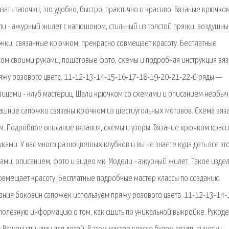
вязать тапочки, это удобно, быстро, практично и красиво. Вязаные крючко
ли - ажурный жилет с капюшоном, стильный из толстой пряжи, воздушный
ожки, связанные крючком, прекрасно совмещает красоту. Бесплатные
ом своими руками, пошаговые фото, схемы и подробная инструкция вя
яжу розового цвета. 11-12-13-14-15-16-17-18-19-20-21-22-й ряды —
спицами - клуб мастериц. Шали крючком со схемами и описанием необы
машние сапожки связаны крючком из шестиугольных мотивов. Схема вяз
м. Подробное описание вязания, схемы и узоры. Вязание крючком крас
ками. У вас много разноцветных клубков и вы не знаете куда деть все эт
ами, описанием, фото и видео мк. Модели - ажурный жилет. Такое издел
овмещает красоту. Бесплатные подробные мастер классы по созданию
ания боковин сапожек используем пряжу розового цвета. 11-12-13-14-
 полезную информацию о том, как сшить по уникальной выкройке. Рукоде