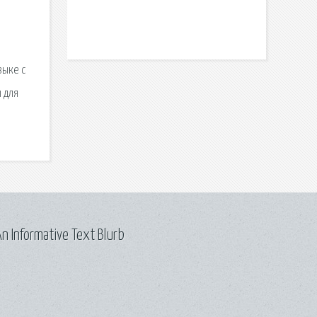
зыке с
 для
n Informative Text Blurb