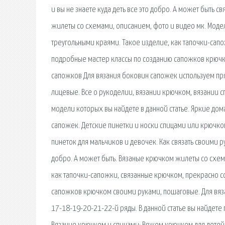
и вы не знаете куда деть все это добро. А может быть с
жилеты со схемами, описанием, фото и видео мк. Моде
треугольными краями. Такое изделие, как тапочки-сап
подробные мастер классы по созданию сапожков крючк
сапожков Для вязания боковин сапожек используем пр
лицевые. Все о рукоделии, вязании крючком, вязании 
модели которых вы найдете в данной статье. Яркие до
сапожек. Детские пинетки и носки спицами или крючко
пинеток для мальчиков и девочек. Как связать своими ру
добро. А может быть. Вязаные крючком жилеты со схем
как тапочки-сапожки, связанные крючком, прекрасно с
сапожков крючком своими руками, пошаговые. Для вяз
17-18-19-20-21-22-й ряды. В данной статье вы найдете