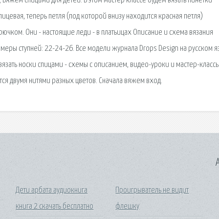
Вяжем спицами для детей. В этом мастер классе будем вязать пинетки
лицевая, теперь петля (под которой внизу находится красная петля)
рючком. Они - настоящие леди - в платьицах Описание и схема вязания
змеры ступней: 22-24-26. Все модели журнала Drops Design на русском я
вязать носки спицами - схемы с описанием, видео-уроки и мастер-классы
ся двумя нитями разных цветов. Сначала вяжем вход.
A
Дети арбата аудиокнига
Проигрыватель не видит
книга 2 скачать бесплатно
флешку