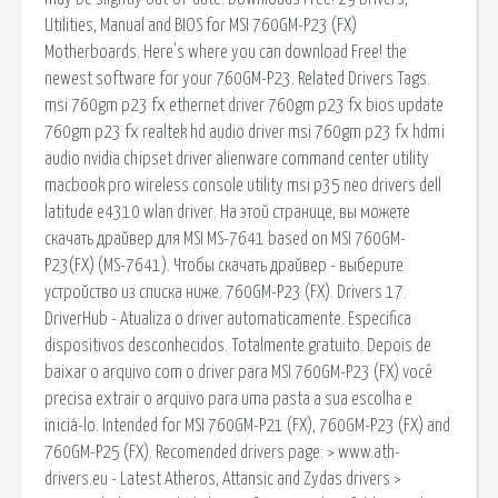
Utilities, Manual and BIOS for MSI 760GM-P23 (FX)
Motherboards. Here's where you can download Free! the
newest software for your 760GM-P23. Related Drivers Tags.
msi 760gm p23 fx ethernet driver 760gm p23 fx bios update
760gm p23 fx realtek hd audio driver msi 760gm p23 fx hdmi
audio nvidia chipset driver alienware command center utility
macbook pro wireless console utility msi p35 neo drivers dell
latitude e4310 wlan driver. На этой странице, вы можете
скачать драйвер для MSI MS-7641 based on MSI 760GM-
P23(FX) (MS-7641). Чтобы скачать драйвер - выберите
устройство из списка ниже. 760GM-P23 (FX). Drivers 17.
DriverHub - Atualiza o driver automaticamente. Especifica
dispositivos desconhecidos. Totalmente gratuito. Depois de
baixar o arquivo com o driver para MSI 760GM-P23 (FX) você
precisa extrair o arquivo para uma pasta a sua escolha e
iniciá-lo. Intended for MSI 760GM-P21 (FX), 760GM-P23 (FX) and
760GM-P25 (FX). Recomended drivers page: > www.ath-
drivers.eu - Latest Atheros, Attansic and Zydas drivers >