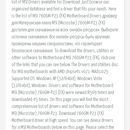
list of MSI Drivers available for Download. Just browse our
organized database and find a driver that fits your needs. Here
is the list of MSI 760GM-P23 (FX) Motherboard Drivers драйвер
для Материнская плата MSI (Microstar) 760GM-P23 (FX)
доступен для скачивания на всех онлайн-ресурсах. Выберите
источник скачивания. Все онлайн-ресурсы были вручную
проверены нашими специалистами, что гарантирует
безопасное скачивание. To download the drivers, utilities or
other software to Motherboard MSI 760GM-P23 (FX), click one
of the links that you can see below The Drivers and Utilities disc
for MSI motherboards with AMD chipsets v.G71-MAD1025
Supported OS: Windows XP (32/64bit), Windows Vista
(32/64bit), Windows. Drivers and software for Motherboard
MSI (Microstar) 760GM-P23 (FX) were viewed 8509 times and
downloaded 45 times. On this page you will find the most
comprehensive list of drivers and software for Motherboard
MSI (Microstar) 760GM-P23. Download 760GM-P23 (FX)
Motherboard driver at high speed. You can see device drivers
for a MSI Motherboards below on this page. Please select the