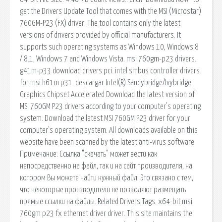
get the Drivers Update Tool that comes with the MSI (Microstar)
760GM-P23 (FX) driver. The tool contains only the latest
versions of drivers provided by official manufacturers. It
supports such operating systems as Windows 10, Windows 8
/ 8.1, Windows 7 and Windows Vista. msi 760gm-p23 drivers.
g41m-p33 download drivers pci. intel smbus controller drivers
for msi h61m p31. descargar Intel(R) Sandybridge/Ivybridge
Graphics Chipset Accelerated Download the latest version of
MSI 760GM P23 drivers according to your computer's operating
system. Download the latest MSI 760GM P23 driver for your
computer's operating system. All downloads available on this
website have been scanned by the latest anti-virus software
Примечание: Ссылка "скачать" может вести как
непосредственно на файл, так и на сайт производителя, на
котором Вы можете найти нужный файл. Это связано с тем,
что некоторые производители не позволяют размещать
прямые ссылки на файлы. Related Drivers Tags. x64-bit msi
760gm p23 fx ethernet driver driver. This site maintains the