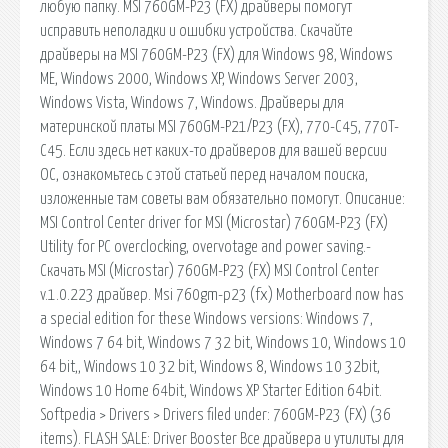
любую папку. MSI 760GM-P23 (FX) драйверы помогут
исправить неполадки и ошибки устройства. Скачайте
драйверы на MSI 760GM-P23 (FX) для Windows 98, Windows
ME, Windows 2000, Windows XP, Windows Server 2003,
Windows Vista, Windows 7, Windows. Драйверы для
материнской платы MSI 760GM-P21/P23 (FX), 770-C45, 770T-
C45. Если здесь нет каких-то драйверов для вашей версии
ОС, ознакомьтесь с этой статьей перед началом поиска,
изложенные там советы вам обязательно помогут. Описание:
MSI Control Center driver for MSI (Microstar) 760GM-P23 (FX)
Utility for PC overclocking,­ overvotage and power saving.­
Скачать MSI (Microstar) 760GM-P23 (FX) MSI Control Center
v.1.0.223 драйвер. Msi 760gm-p23 (fx) Motherboard now has
a special edition for these Windows versions: Windows 7,
Windows 7 64 bit, Windows 7 32 bit, Windows 10, Windows 10
64 bit,, Windows 10 32 bit, Windows 8, Windows 10 32bit,
Windows 10 Home 64bit, Windows XP Starter Edition 64bit.
Softpedia > Drivers > Drivers filed under: 760GM-P23 (FX) (36
items). FLASH SALE: Driver Booster Все драйвера и утилиты для