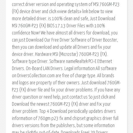
correct driver version and operating system of MSI 760GM-P23
(FX) device driver and click «view details» link below to view
more detailed driver. is 100% clean and safe, Just Download
MSI 760GM-P23 (FX) BIOS 17.13 Driver Files with 100%
confidence Now! We have almost all drivers for download, you
can just Download Our Free Driver Software of Driver Booster,
then you can download and update all Drivers and fix your
device driver. Hardware:MSI (Microstar) 760GM-P23 (FX).
Software type:Driver. Software nameRealtek PCI-E Ethernet
Drivers. On-Board LAN Drivers. Legal information:All software
on DriversCollection.com are free of charge type. All brands
and logos are property of their owners. Just download 760GM-
P23 (FX) driver file and fix your driver problems. If you have any
driver question or need help, just contact us So just click and
Download the newest 760GM-P23 (FX) driver and Fix your
driver problem. Top 4 Download periodically updates drivers
information of 760gm p23 fx amd chipset graphics driver full
drivers versions from the publishers, but some information
may be slightly out-of-date. Downloads Free! 29 Drivers,