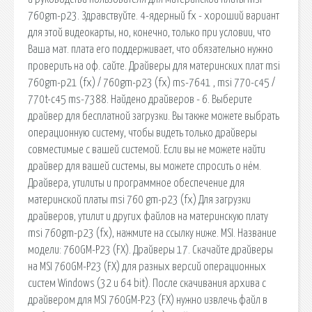
760gm-p23. Здравствуйте. 4-ядерный fx - хороший вариант
для этой видеокарты, но, конечно, только при условии, что
Ваша мат. плата его поддерживает, что обязательно нужно
проверить на оф. сайте. Драйверы для материнских плат msi
760gm-p21 (fx) / 760gm-p23 (fx) ms-7641 , msi 770-c45 /
770t-c45 ms-7388. Найдено драйверов - 6. Выберите
драйвер для бесплатной загрузки. Вы также можете выбрать
операционную систему, чтобы видеть только драйверы
совместимые с вашей системой. Если вы не можете найти
драйвер для вашей системы, вы можете спросить о нём.
Драйвера, утилиты и программное обеспечение для
материнской платы msi 760 gm-p23 (fx) Для загрузки
драйверов, утилит и других файлов на материнскую плату
msi 760gm-p23 (fx), нажмите на ссылку ниже. MSI. Название
модели: 760GM-P23 (FX). Драйверы 17. Скачайте драйверы
на MSI 760GM-P23 (FX) для разных версий операционных
систем Windows (32 и 64 bit). После скачивания архива с
драйвером для MSI 760GM-P23 (FX) нужно извлечь файл в