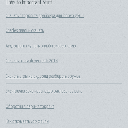
Links to Important Stuff
Скачать с торрента драйвера для lenovo g500
Charles плагин скачать
Аудиокниги слушать онлайн альбер камю
Скачать cobra driver pack 2014
Скачать игры на андроид разбирать оружие
Электрички сочи краснодар расписание цена
Оборотни в париже торрент
Как открывать vob файлы