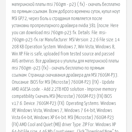
материнской платы msi 760gm - p23 ( fx) - скачать бесплатно
по прямым ссылкам. Всем доброго времени суток, купил ноут
MSI GP72, через боль и страдания появляется после
установки пропреитарного драйвера nvidia 381 (после. Here
you can download msi 760gm-p23 fx. Details: File: msi-
760gm-p23-fx.rar Manufacturer: MSI Version: 2.2.6 File size: 14
208 KB Operation System: Windows 7, Win Vista, Windows 8,
Win XP. File is safe, uploaded from tested source and passed
AVG antivirus. Все драйвера и утилиты для материнской платы
msi 760gm -p23 (fx) - скачать бесплатно по прямым
ссылкам. Страница скачивания драйвера для MSI 760GM-P33.
Описание: BIOS for MSI (Microstar) 760GM-P23 (FX) - Update
AMD AGESA code.­ - Add 2.­2TB HDD solution - Improve memory
compatibility Скачать MSI (Microstar) 760GM-P23 (FX) BIOS
v.17.6. Device. 760GM-P23 (FX). Operating Systems. Windows
XP, Windows Vista, Windows 7, Windows 7 64-bit, Windows
Vista 64-bit, Windows XP 64-bit. MSI (Microstar) 760GM-P23
(FX) AMD Cool and Quiet (MB) driver Type: ZIP For: Windows XP
64-bit File size: 4.46 Mb Count views:. Click "Download Now" to