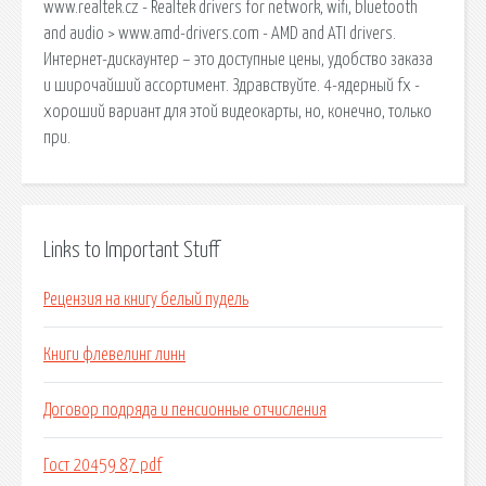
www.realtek.cz - Realtek drivers for network, wifi, bluetooth
and audio > www.amd-drivers.com - AMD and ATI drivers.
Интернет-дискаунтер – это доступные цены, удобство заказа
и широчайший ассортимент. Здравствуйте. 4-ядерный fx -
хороший вариант для этой видеокарты, но, конечно, только
при.
Links to Important Stuff
Рецензия на книгу белый пудель
Книги флевелинг линн
Договор подряда и пенсионные отчисления
Гост 20459 87 pdf