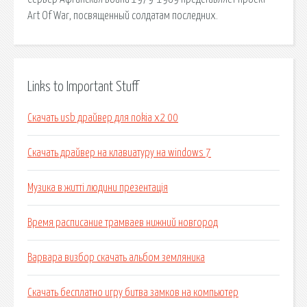
Art Of War, посвященный солдатам последних.
Links to Important Stuff
Скачать usb драйвер для nokia x2 00
Скачать драйвер на клавиатуру на windows 7
Музика в житті людини презентація
Время расписание трамваев нижний новгород
Варвара визбор скачать альбом земляника
Скачать бесплатно игру битва замков на компьютер