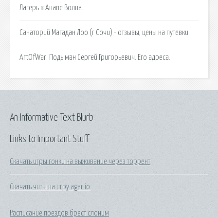
Лагерь в Анапе Волна.
Санаторий Магадан Лоо (г Сочи) - отзывы, цены на путевки.
ArtOfWar. Подыман Сергей Григорьевич. Его адреса.
An Informative Text Blurb
Links to Important Stuff
Скачать игры гонки на выживание через торрент
Скачать читы на игру agar io
Расписание поездов брест слоним