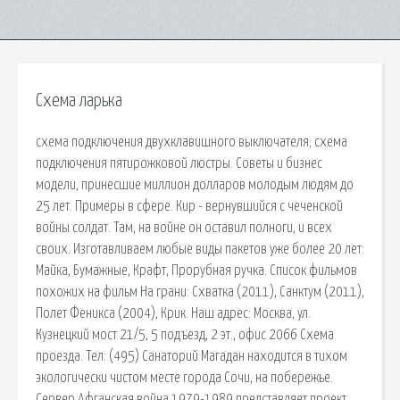
Схема ларька
схема подключения двухклавишного выключателя; схема
подключения пятирожковой люстры. Советы и бизнес
модели, принесшие миллион долларов молодым людям до
25 лет. Примеры в сфере. Кир - вернувшийся с чеченской
войны солдат. Там, на войне он оставил полноги, и всех
своих. Изготавливаем любые виды пакетов уже более 20 лет:
Майка, Бумажные, Крафт, Прорубная ручка. Список фильмов
похожих на фильм На грани: Схватка (2011), Санктум (2011),
Полет Феникса (2004), Крик. Наш адрес: Москва, ул.
Кузнецкий мост 21/5, 5 подъезд, 2 эт., офис 2066 Схема
проезда. Тел: (495) Санаторий Магадан находится в тихом
экологически чистом месте города Сочи, на побережье.
Сервер Афганская война 1979-1989 представляет проект