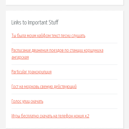
Links to Important Stuff
Ты была моим кайфом текст песни слушать
Расписание движения поездов по станции коршуниха
ангарская
Particular транскрипция
Гост на морковь свежую действующий
Голос улиц скачать
Игры бесплатно скачать на телефон нокия х2