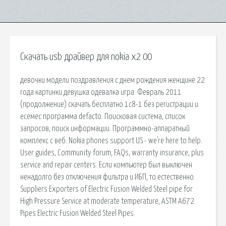
Скачать usb драйвер для nokia x2 00
девочки модели поздравления с днем рождения женщине 22
года картинки девушка одевалка игра. Февраль 2011
(продолжение) скачать бесплатно 1с8-1 без регистрации и
есемес программа defacto. Поисковая сиcтема, список
запросов, поиск информации. Программно-аппаратный
комплекс с веб. Nokia phones support US - we're here to help.
User guides, Community forum, FAQs, warranty insurance, plus
service and repair centers. Если компьютер был выключен
ненадолго без отключения фильтра и ИБП, то естественно.
Suppliers Exporters of Electric Fusion Welded Steel pipe for
High Pressure Service at moderate temperature, ASTM A672
Pipes Electric Fusion Welded Steel Pipes.