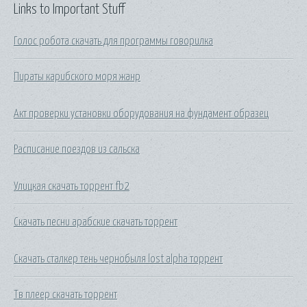
Links to Important Stuff
Голос робота скачать для программы говорилка
Пираты карибского моря жанр
Акт проверки установки оборудования на фундамент образец
Расписание поездов из сальска
Улицкая скачать торрент fb2
Скачать песни арабские скачать торрент
Скачать сталкер тень чернобыля lost alpha торрент
Тв плеер скачать торрент