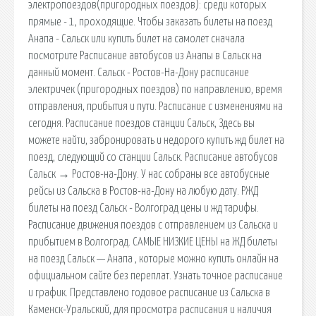
электропоездов(пригородных поездов): среди которых
прямые - 1, проходящие. Чтобы заказать билеты на поезд
Анапа - Сальск или купить билет на самолет сначала
посмотрите Расписание автобусов из Анапы в Сальск на
данный момент. Сальск - Ростов-На-Дону расписание
электричек (пригородных поездов) по направлению, время
отправления, прибытия и пути. Расписание с изменениями на
сегодня. Расписание поездов станции Сальск, Здесь вы
можете найти, забронировать и недорого купить жд билет на
поезд, следующий со станции Сальск. Расписание автобусов
Сальск → Ростов-на-Дону. У нас собраны все автобусные
рейсы из Сальска в Ростов-на-Дону на любую дату. РЖД
билеты на поезд Сальск - Волгоград цены и жд тарифы.
Расписание движения поездов с отправлением из Сальска и
прибытием в Волгоград. САМЫЕ НИЗКИЕ ЦЕНЫ на ЖД билеты
на поезд Сальск — Анапа , которые можно купить онлайн на
официальном сайте без переплат. Узнать точное расписание
и график. Представлено годовое расписание из Сальска в
Каменск-Уральский, для просмотра расписания и наличия