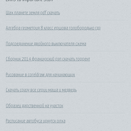
Шах планете земля pdf скачать
Алгебра геометрия 8 класс ершова голобородько гдз
Подсоединение двойного выключателя схема
Сборник 2014 французский рэп скачать торрент
Рисование в coreldraw для начинающих
Скачать сразу все серии маша и медведь
Образец дарственной на участок
Расписание автобуса иркутск олха