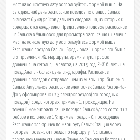
мест на конкретную дату воспользуйтесь формой выше. На
сегодняшний день расписание поездов по станции Сальск
включает 65 жд рейсов дальнего следования, из которых 0
совершаются ежедневно. Представлено годовое расписание
из Сальска в Ульяновск, для просмотра расписания и наличия
мест на конкретную дату воспользуйтесь формой выше.
Расписание поездов Сальск - Бреды онлайн: время прибытия
и отправления, ЖД маршруты, время в пути, график
движения на сегодня, на завтра, на 2019 год. РЖД билеты на
поезд Анапа - Сальск цены и жд тарифы. Расписание
движения поездов с отправлением из Анапы и прибытием в
Сальск. Актуальное расписание электричек Сальск Ростов-На-
Дону сформировано из 3 электропоездов(пригородных
поездов): среди которых прямые - 1, проходящие. На
текущий момент расписание поездов Сальск Адлер состоит из
рейсов в количестве 15: прямые поезда - 0, проходящие.
Расписание электричек по маршруту Сальск Станции через
которые проезжают поезда по маршруту. Расписание
электричек между станциями Также до Сальска из Ростова-на-