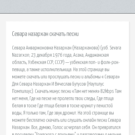
Севара назархан скачать песни
Севара Анваржоновна Назархан (Назарханова) (узб. Sevara
Nazarxon; 23 декабря 1976 года, Асака, Андижанская
область, Узбекская ССР, СССР) — узбекская поп- и фолк-рок-
певица, а также исполнительница. На этой странице вы
можете скачать или прослушать песни и альбомы « Севара»
Для Севара Назархан И Вячеслав Бутусов (Наутилус
Помпилиус). Скачать минус песни «Там нет меня» 82kbps Там
нет меня, Где на песке не пролегли твои следы, Где птица
белая в тоске Где птица белая в тоске кружит у пенистой
воды, Я только там, Где звук дрожит. На этой странице вы
можете бесплатно скачать или слушать онлайн песни Севара
Назархан. Все, думаю, Голос исчерпал себя. Он превратился
в посиделки "Градского с друзьями" и разговорами о музыке.