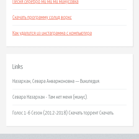
Песня серебро ми ми ми минусовка
Скачать программу солид воркс
Как удалится из инстаграмма с компьютера
Links
Назархан, Севара Анваржоновна — Википедия.
Севара Назархан - Там нет меня (минус).
Голос 1-6 Сезон (2012-2018) Скачать торрент Скачать.