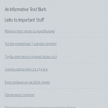
An Informative Text Blurb
Links to Important Stuff
Мачеха текст песни из кинофильма
Чистая романтика 3 скачать торрент
Трубы для пара и горячей воды гост
Скачать карты для css v34 все
Блок питания на sw2604 схема
Панов книги торрент
Презентация влияние человека на животный мир