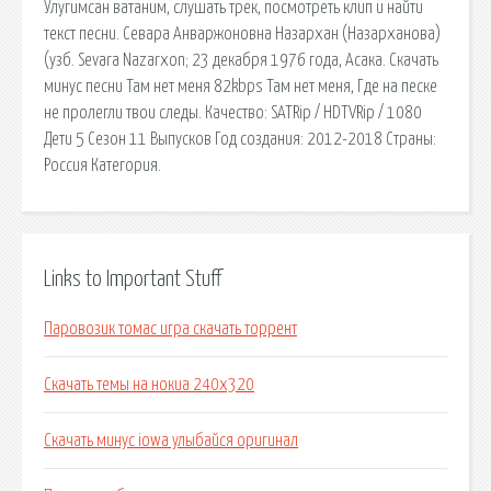
Улугимсан ватаним, слушать трек, посмотреть клип и найти
текст песни. Севара Анваржоновна Назархан (Назарханова)
(узб. Sevara Nazarxon; 23 декабря 1976 года, Асака. Скачать
минус песни Там нет меня 82kbps Там нет меня, Где на песке
не пролегли твои следы. Качество: SATRip / HDTVRip / 1080
Дети 5 Сезон 11 Выпусков Год создания: 2012-2018 Страны:
Россия Категория.
Links to Important Stuff
Паровозик томас игра скачать торрент
Скачать темы на нокиа 240х320
Скачать минус iowa улыбайся оригинал