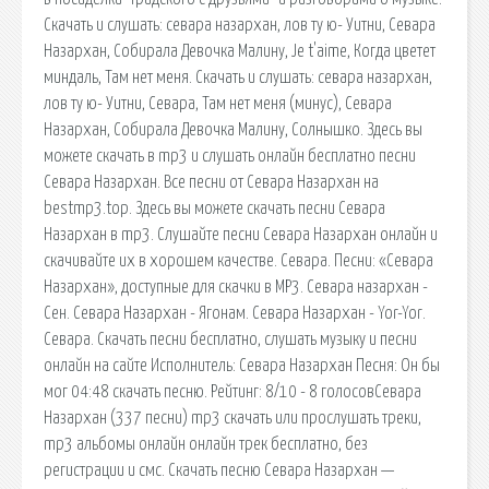
Скачать и слушать: севара назархан, лов ту ю- Уитни, Севара
Назархан, Собирала Девочка Малину, Je t'aime, Когда цветет
миндаль, Там нет меня. Скачать и слушать: севара назархан,
лов ту ю- Уитни, Севара, Там нет меня (минус), Севара
Назархан, Собирала Девочка Малину, Солнышко. Здесь вы
можете скачать в mp3 и слушать онлайн бесплатно песни
Севара Назархан. Все песни от Севара Назархан на
bestmp3.top. Здесь вы можете скачать песни Севара
Назархан в mp3. Слушайте песни Севара Назархан онлайн и
скачивайте их в хорошем качестве. Севара. Песни: «Севара
Назархан», доступные для скачки в MP3. Севара назархан -
Сен. Севара Назархан - Ягонам. Севара Назархан - Yor-Yor.
Севара. Скачать песни бесплатно, слушать музыку и песни
онлайн на сайте Исполнитель: Севара Назархан Песня: Он бы
мог 04:48 скачать песню. Рейтинг: 8/10 - 8 голосовСевара
Назархан (337 песни) mp3 скачать или прослушать треки,
mp3 альбомы онлайн онлайн трек бесплатно, без
регистрации и смс. Скачать песню Севара Назархан —