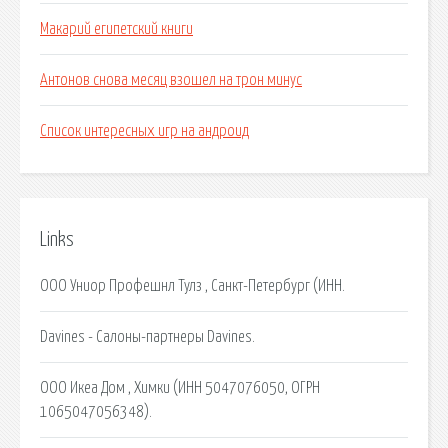
Макарий египетский книги
Антонов снова месяц взошел на трон минус
Список интересных игр на андроид
Links
ООО Униор Профешнл Тулз , Санкт-Петербург (ИНН.
Davines - Салоны-партнеры Davines.
ООО Икеа Дом , Химки (ИНН 5047076050, ОГРН
1065047056348).