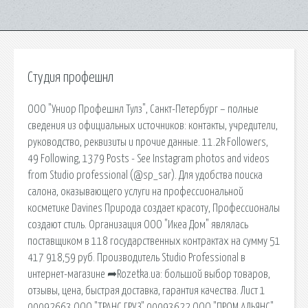
Студия профешнл
ООО "Униор Профешнл Тулз", Санкт-Петербург – полные
сведения из официальных источников: контакты, учредители,
руководство, реквизиты и прочие данные. 11.2k Followers,
49 Following, 1379 Posts - See Instagram photos and videos
from Studio professional (@sp_sar). Для удобства поиска
салона, оказывающего услуги на профессиональной
косметике Davines Природа создает красоту, Профессионалы
создают стиль. Организация ООО "Икеа Дом" являлась
поставщиком в 118 государственных контрактах на сумму 51
417 918,59 руб. Производитель Studio Professional в
интернет-магазине ➦Rozetka.ua: большой выбор товаров,
отзывы, цена, быстрая доставка, гарантия качества. Лист 1
00092663 ООО "ТРАНС ГРУЗ" 00093622 ООО "ПРОМ АЛЬЯНС"