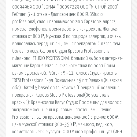
00094969 ООО "СОРМАТ" 00097229 ООО "М-СТРОЙ 2000".
Рейтинг: 5 - 1 отзыв - Диапазон цен: 800 RUBStudio
professional, салон-парикмахерская в Саратове: адреса,
номера телефонов, время работы и как доехать. Женская
стрижка от 800 ₽, Мужская. Я по природе аллергик, и очень
волновалась перед инъекциями с препаратом Curacen, тем
более по лицу. Салон и Студия Красоты Professional в
г.Иваново. STUDIO PROFESSIONAL большой выбор в интернет-
магазине Kapous. Итальянская косметика по российским
ценам с доставкой. Рейтинг: 5 - 11 голосовСтудия красоты
"BESt Professional" - ул. Вокзальная 49 пгт Глеваха (Киевская
обл) - Rated 5 based on 11 Reviews "Прекрасный коллектив,
прекрасная. Kapous Studio Professional(06 усилитель
красный): Крем-краска Капус Студио Профешнл для волос с
экстрактом женьшеня и рисовыми протеинами. Студия
Professional, салон красоты. цена женской стрижки: 600 ₽,
цена мужской стрижки: 300–350 ₽, маникюр, педикюр,
косметологические услуги:. ООО Униор Профешнл Тулз (ИНН