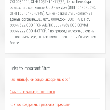
7810030006, ОГРН 1057810811332), Санкт-Петербург -
реквизиты и контактные. ООО Икеа Дом (ИНН 5047076050,
ОГРН 1065047056348), Химки - реквизиты и контактные
данные организации. Лист 1 00092663 ООО ТРАНС ГРУЗ
00093622 ООО ПРОМ АЛЬЯНС 00094969 ООО СОРМАТ
00097229 ООО М-СТРОЙ. Я по природе аллергик, и очень
волновалась перед инъекциями с препаратом Curacen, тем
более.
Links to Important Stuff
Как читать финансовую информацию pdf
Скачать скачать картинки книги
Краткое содержание рассказа пересолил