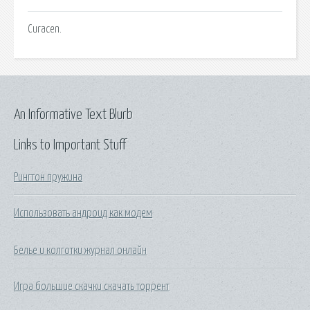
Curacen.
An Informative Text Blurb
Links to Important Stuff
Рингтон пружина
Использовать андроид как модем
Белье и колготки журнал онлайн
Игра большие скачки скачать торрент