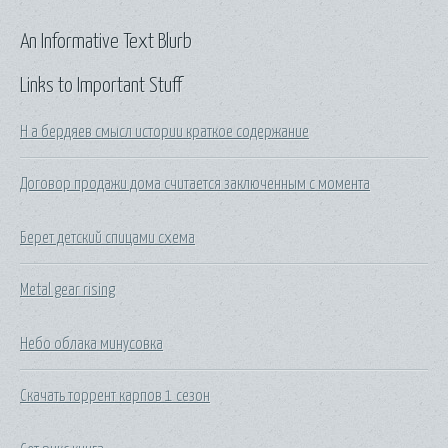
An Informative Text Blurb
Links to Important Stuff
Н а бердяев смысл истории краткое содержание
Договор продажи дома считается заключенным с момента
Берет детский спицами схема
Metal gear rising
Небо облака минусовка
Скачать торрент карпов 1 сезон