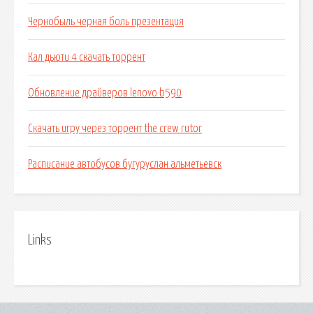
Чернобыль черная боль презентация
Кал дьюти 4 скачать торрент
Обновление драйверов lenovo b590
Скачать игру через торрент the crew rutor
Расписание автобусов бугуруслан альметьевск
Links