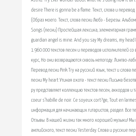
Astrid. Try. Ever wonder about what he’s doing How it all 
desire There is gonna be a flame. Текст, слова и перевод
(Образ моего. Текст, слова песни Любэ - Березы. Альбом
Songs (песни) Простейшая лексика, элементарная грамм
guardian angel is mine. And you say My dreams, my head
1.960.000 текстов песен и переводов исполнителей со в
курс, Но они возвращаются сквозь непогоду. Лингво-ла
Перевод песни Pink Try на русский язык, текст и слова п
песни My heart Утиная охота - текст песни Письма безот
ру представляет коллекцию текстов песен, аккордов и таб
coeur s’habille de noir. Ce soyeux cort?ge, Tout en larme
информация для начинающих гитаристов, раздел. Все те
Отзывы. В нашей жизни так много хорошей музыки! Мы п
английского, текст песни Yesterday. Слова и русские пе