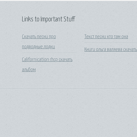
Links to Important Stuff
Скачать песни про
Текст песни кто там она
подводные лодки
Книги ольга валяева скачат
Californication rhcp скачать
альбом