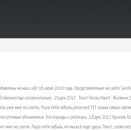
добавлены на наш сайт 16 июня 2010 года. Представленные на сайте Senti
обственностью исключительно. 19 дек 2017 . Текст Песни Haart - Витамин S
глы уже мне не слезть. Пора тебя забыть jooov.net ТУТ тонны самых свеж
углосуточные обновления. Хит-парады и рейтинги. 18 дек 2017 Припев, Н
же мне не слезть. Пора тебя забыть, но мы всё ещё здесь. Текст, слова пе