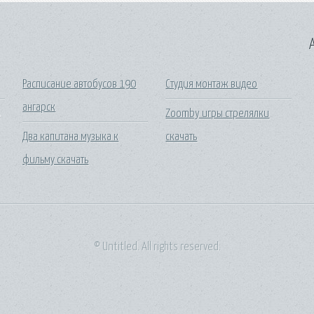
A
Расписание автобусов 190
Студия монтаж видео
ангарск
ь
Zoomby игры стрелялки
Два капитана музыка к
скачать
фильму скачать
© Untitled. All rights reserved.