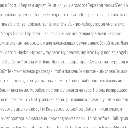
ак в России березы шумят. Рейтинг: 5 - 10 голосовПеревод песни S'en all
о-клипы Lyrsense. Tombe la neige. Tu ne viendras pas ce soir Tombe la ne
larmes blanches. L’oiseau sur la branche. Лингво-лаборатория Амальгама:
n: Songs (песни) Простейшая лексика, элементарная грамматика плюс
олнительным материалом для начинающих изучать английский язык. Лин
 Astrid. Maybе. My body, my hand My heaven, my land My guardian angel i
nd that’s my Corona with lime. Лингво-лаборатория Амальгама: перевод т
 Сайт Тексты-песенок.ру создан чтобы помочь Вам вспомнить слова Ваших
ать их перевод и разучить новые песни. Лингво-лаборатория Амальгама:
бли - текст песни Корабли постоят и ложатся на курс, Но они возвращают
 текста песни S & M группы Rihanna. 3 - в данном случае с учётом контек
вого выражения: call in Beelzebub to cast out Satan ~ клин клином
о-лаборатория Амальгама: перевод текста песни Think before I Talk гру