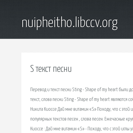
nuipheitho.libccv.org
S текст песни
Перевод и текст песни Sting - Shape of my heart были 
текст, слова песни Sting - Shape of my heart являются с
Никита Киоссе Дай мне витамин «S» Походу, что с этой и
популярных текстов песен , слова песен. Ежечасные кр
Киоссе : Дай мне витамин «S» - Походу, что с этой иглы у