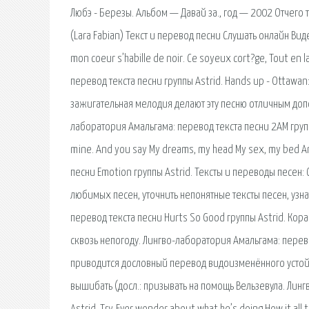
Любэ - Березы. Альбом — Давай за., год — 2002 Отчего т
(Lara Fabian) Текст и перевод песни Слушать онлайн Виде
mon coeur s’habille de noir. Ce soyeux cort?ge, Tout en 
перевод текста песни группы Astrid. Hands up - Оttawa
зажигательная мелодия делают эту песню отличным доп
лаборатория Амальгама: перевод текста песни 2AM группы
mine. And you say My dreams, my head My sex, my bed A
песни Emotion группы Astrid. Тексты и переводы песен:
любимых песен, уточнить непонятные тексты песен, узн
перевод текста песни Hurts So Good группы Astrid. Кора
сквозь непогоду. Лингво-лаборатория Амальгама: перевод
приводится дословный перевод видоизменённого устойчи
вышибать (досл.: призывать на помощь Вельзевула. Лингв