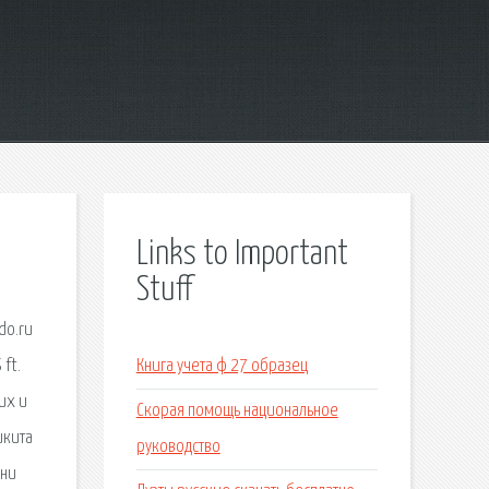
Links to Important
Stuff
do.ru
 ft.
Книга учета ф 27 образец
их и
Скорая помощь национальное
икита
руководство
сни