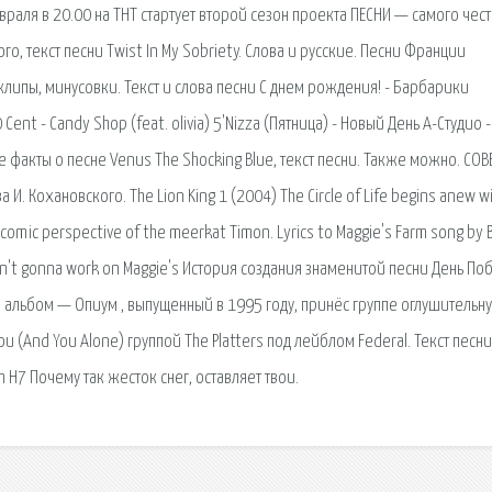
раля в 20.00 на ТНТ стартует второй сезон проекта ПЕСНИ — самого чест
ого, текст песни Twist In My Sobriety. Слова и русские. Песни Франции
клипы, минусовки. Текст и слова песни С днем рождения! - Барбарики
 Cent - Candy Shop (feat. olivia) 5'Nizza (Пятница) - Новый День А-Студио -
 факты о песне Venus The Shocking Blue, текст песни. Также можно. СОВ
 И. Кохановского. The Lion King 1 (2004) The Circle of Life begins anew wi
 the comic perspective of the meerkat Timon. Lyrics to Maggie's Farm song by
I ain't gonna work on Maggie's История создания знаменитой песни День По
альбом — Опиум , выпущенный в 1995 году, принёс группе оглушительн
u (And You Alone) группой The Platters под лейблом Federal. Текст песни
 H7 Почему так жесток снег, оставляет твои.