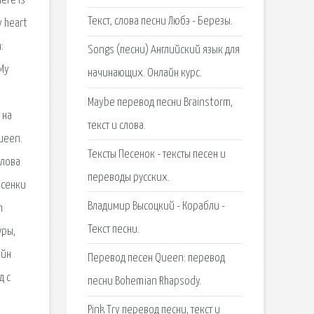
here is
Текст, слова песни Любэ - Березы.
y heart
:
Songs (песни) Английский язык для
My
начинающих. Онлайн курс.
Maybe перевод песни Brainstorm,
 на
текст и слова.
ueen.
Тексты Песенок - тексты песен и
слова
переводы русских.
есенки
Владимир Высоцкий - Корабли -
n
Текст песни.
уры,
айн
Перевод песен Queen: перевод
д с
песни Bohemian Rhapsody.
Pink Try перевод песни, текст и