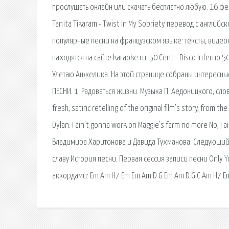
прослушать онлайн или скачать бесплатно любую. 16 фев
Tanita Tikaram - Twist In My Sobriety перевод с английск
популярные песни на французском языке: тексты, видео
находятся на сайте karaoke.ru. 50 Cent - Disco Inferno 50
Улетаю Анжелика. На этой странице собраны интересные
ПЕСНИ. 1. Радоваться жизни. Музыка П. Аедоницкого, слова
fresh, satiric retelling of the original film's story, from
Dylan: I ain't gonna work on Maggie's farm no more No, 
Владимира Харитонова и Давида Тухманова. Следующий 
славу История песни. Первая сессия записи песни Only Yo
аккордами: Em Am H7 Em Em Am D G Em Am D G C Am H7 Em