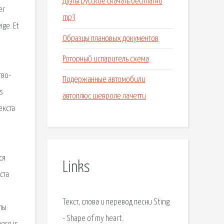
Дуэты русские скачать бесплатно
er
mp3
ige. Et
Образцы плановых документов
Роторный испаритель схема
гво-
Подержанные автомобили
s
автоплюс шевроле лачетти
екста
ся
Links
ста
Текст, слова и перевод песни Sting
ппы
- Shape of my heart.