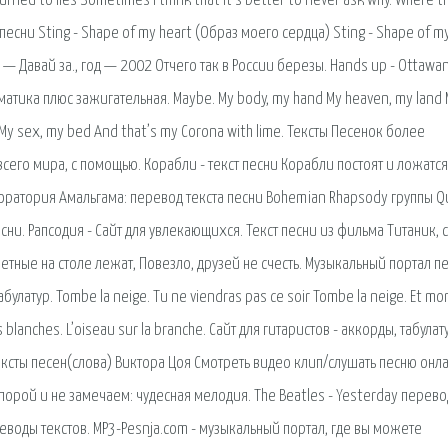
turned to lies Sometimes I think that it’s better to never ask why. Where t
 песни Sting - Shape of my heart (Образ моего сердца) Sting - Shape of m
 — Давай за., год — 2002 Отчего так в России березы. Hands up - Оttawan
атика плюс зажигательная. Maybе. My body, my hand My heaven, my land 
 My sex, my bed And that’s my Corona with lime. Тексты Песенок более
сего мира, c помощью. Корабли - текст песни Корабли постоят и ложатся
боратория Амальгама: перевод текста песни Bohemian Rhapsody группы Q
есни. Рапсодия - Сайт для увлекающихся. Текст песни из фильма Титаник, 
ветные на столе лежат, Повезло, друзей не счесть. Музыкальный портал п
улатур. Tombe la neige. Tu ne viendras pas ce soir Tombe la neige. Et mo
s blanches. L’oiseau sur la branche. Сайт для гитаристов - аккорды, табулат
ксты песен(слова) Виктора Цоя Смотреть видео клип/слушать песню онл
орой и не замечаем: чудесная мелодия. The Beatles - Yesterday перево
реводы текстов. MP3-Pesnja.com - музыкальный портал, где вы можете