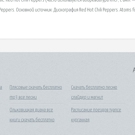
c. Red Hot Chili Peppers (часто используется аббревиатура RHCP; с англ. 
Peppers. Основной источник: Дискография Red Hot Chili Peppers. Atoms f
A
ка
Плясовые скачать бесплатно
Скачать бесплатно песню
mp3 все песни
слайдер и магнит
Ольховицкая диана все
Расписание поездов туапсе
книги скачать бесплатно
курганная