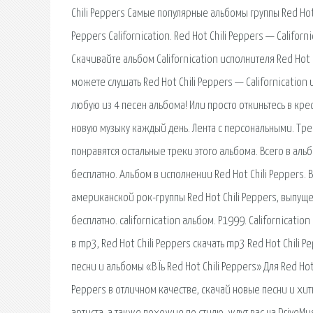
Chili Peppers Самые популярные альбомы группы Red Hot Chi
Peppers Californication. Red Hot Chili Peppers — Californ
Скачивайте альбом Californication исполнителя Red Hot 
можете слушать Red Hot Chili Peppers — Californication
любую из 4 песен альбома! Или просто откиньтесь в крес
новую музыку каждый день. Лента с персональными. Трек 
понравятся остальные треки этого альбома. Всего в альбо
бесплатно. Альбом в исполнении Red Hot Chili Peppers.
американской рок-группы Red Hot Chili Peppers, выпущенн
бесплатно. californication альбом. P1999. Californication 
в mp3, Red Hot Chili Peppers скачать mp3 Red Hot Chili 
песни и альбомы «В Їь Red Hot Chili Peppers» Для Red Hot
Peppers в отличном качестве, скачай новые песни и хиты.