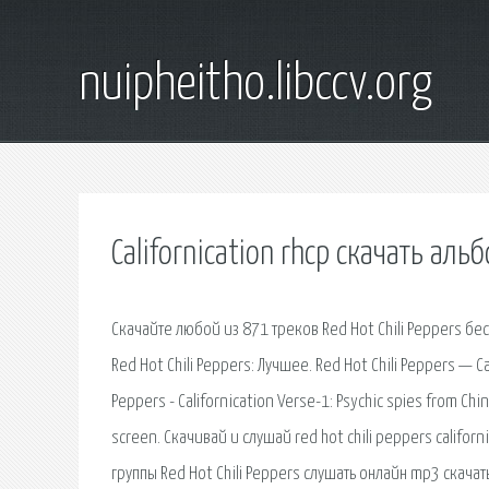
nuipheitho.libccv.org
Californication rhcp скачать аль
Скачайте любой из 871 треков Red Hot Chili Peppers бесп
Red Hot Chili Peppers: Лучшее. Red Hot Chili Peppers — Cal
Peppers - Californication Verse-1: Psychic spies from Chin
screen. Скачивай и слушай red hot chili peppers californ
группы Red Hot Chili Peppers слушать онлайн mp3 скачать 