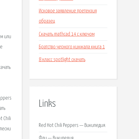
Исковое заявление претензия
образец
Скачать mathcad 14 с ключом
ом или
Братство черного кинжала книга 1
те
8 класс spotlight скачать
качать
Peppers
Links
ать
 Chili
Red Hot Chili Peppers — Википедия.
 песни
Фли — Википедия.