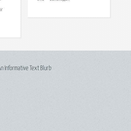
—
or
n Informative Text Blurb