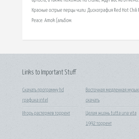
артиста, а также похожие по стилю, ждут вас на DriveMusi
Красные острые перцы чили. Дискография Red Hot Chili 
Peace. Amok (альбом.
Links to Important Stuff
Скачать программу hd
Восточная медленная музы
графика intel
скачать
Игорь растеряев торрент
Целая жизнь tutta una vita
1992 торрент