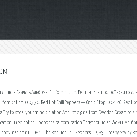
бом
латно в Скачать Альбомы Californication. Рейтинг: 5 - 1 голосПесни из а
ifornication. 0:05:30. Red Hot Chili Peppers — Can't Stop. 0:04:26. Red Hot
a Try to steal your mind's elation And little girls from Sweden Dream of sil
ication и red hot chili peppers californication Популярные альбомы. Альб
rock- nation.ru. 1984 - The Red Hot Chili Peppers · 1985 - Freaky Styley R