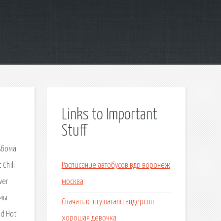
Links to Important
Stuff
льбома
 Chili
Расписание автобусов вдр воронеж
ver
москва
омы
Скачать книгу натали андерсон
ed Hot
хорошая девочка