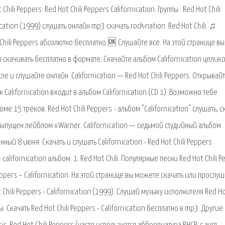
li Peppers: Red Hot Chili Peppers Californication. Группы · Red Hot Chili
ication (1999) слушать онлайн mp3 скачать rock-nation. Red Hot Chili. ♫
Chili Peppers абсолютно бесплатно 🆗 Слушайте все. На этой странице вы
 и скачивать бесплатно в формате. Скачайте альбом Californication целик
ле и слушайте онлайн. Californication — Red Hot Chili Peppers. Открывай
Californication входит в альбом Californication (CD 1). Возможно тебе
ме 15 треков. Red Hot Chili Peppers - альбом "Californication" слушать, с
 Выпущен лейблом «Warner. Californication — седьмой студийный альбом
ый 8 июня. Скачать и слушать Californication - Red Hot Chili Peppers
· californication альбом. 1. Red Hot Chili. Популярные песни Red Hot Chili 
Peppers – Californication. На этой странице вы можете скачать или прослуш
 Chili Peppers - Californication (1999). Слушай музыку исполнителя Red Hot
 Скачать Red Hot Chili Peppers - Californication бесплатно в mp3. Другие