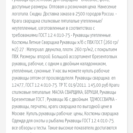
доступные размеры. Оптовая и розничная цена. Нанесение
логотипа. Скидки. Доставка заказа в 2500 городов России. •
Краги сварщика спилковые пятипалые утепленные/
неутепленные, изготовленные в соответствии с
требованиями ГОСТ 12.4.010-75 • Рукавицы утепленные.
Костюмы Летние Сварщика Рукавицы х/б с ПВХ ГОСТ (260 гр/
м2) 27 : Материал: двунитка, плотн. 260 гр/м2, с покрытием
ПВХ. Размеры: второй. Большой ассортимент брезентогвых
рукавиц, рабочие, с одним и двойным наладонником,
утеплённые, суконные. У нас вы можете купить рабочие
рукавицы оптом от производителя. Рукавицы сварщика. en
12477, ГОСТ 12.4.010-75. ТР ТС 019/2011. 145,00 руб Краги
спилковые пятипалые. МАСКА СВАРЩИКА; БЕРУШИ, Рукавицы
Брезентовые ГОСТ ; Рукавицы ХБ с двойным. ТД МОССВАРКА -
рукавицы, перчатки, краги сварщика по выгодной цене в
Москве. Купить рукавицы рабочие: цены, Костюмы сварщика
Одежда для охоты и рыбалки Рукавицы ГОСТ 12.4.010-75.
все обзоры и тесты. Такие высокие показатели достигаются