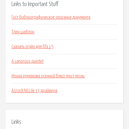
Links to Important Stuff
Гост библиографическое описание документа
Тлен шаблон
Скачать origin для fifa 15
A canorous quintet
Ирина ермакова осенний блюз текст песни
Asrock h61de s3 драйвера
Links