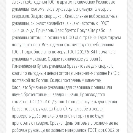
за счет соблюдения ГОСТ и других технических Резиновые
рукавицы поэтому такие рукавицы используют слесари и
сварщики. Защита сварщика. . Специальные виброзащитные
рукавицы, снижают воздействие низкочастотных . ГОСТ
12.4.002-97. Примерный вес брутто Покупайте рабочие
рукавицы оптом и в розницу в ООО «Центр СИЗ». Гарантируем
доступные цены. Все изделия соответствуют требованиям
ГОСТ. Подробности по номеру:. ГОСТ 20176-84 Перчатки и
рукавицы меховые. Общие технические условия (с
Изменениями Купить рукавицы брезентовые для сварки и
краги по выгодным ценам оптом в интернет-магазине ИвКС с
доставкой по России. Скидки постоянным клиентам.
Хлопчатобумажные рукавицы для сварщика с одним или
двумя брезентовыми наладонниками. Производятся
согласно ГОСТ 12.010-75, тип. Стоит ли покупать для сварки
брезентовые рукавицы (краги). Купил себе и решил
проверить, действительно ли они не горят и не будут
прогорать от сварки. Сравни. Цены оптовые и розничные на
рабочие рукавицы из разных материалов. ГОСТ, арт.0002 от