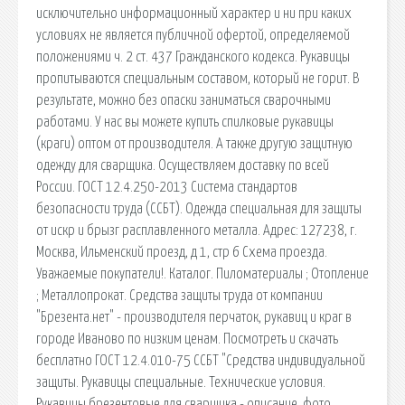
исключительно информационный характер и ни при каких
условиях не является публичной офертой, определяемой
положениями ч. 2 ст. 437 Гражданского кодекса. Рукавицы
пропитываются специальным составом, который не горит. В
результате, можно без опаски заниматься сварочными
работами. У нас вы можете купить спилковые рукавицы
(краги) оптом от производителя. А также другую защитную
одежду для сварщика. Осуществляем доставку по всей
России. ГОСТ 12.4.250-2013 Система стандартов
безопасности труда (ССБТ). Одежда специальная для защиты
от искр и брызг расплавленного металла. Адрес: 127238, г.
Москва, Ильменский проезд, д 1, стр 6 Схема проезда.
Уважаемые покупатели!. Каталог. Пиломатериалы ; Отопление
; Металлопрокат. Средства защиты труда от компании
"Брезента.нет" - производителя перчаток, рукавиц и краг в
городе Иваново по низким ценам. Посмотреть и скачать
бесплатно ГОСТ 12.4.010-75 ССБТ "Средства индивидуальной
защиты. Рукавицы специальные. Технические условия.
Рукавицы брезентовые для сварщика - описание, фото,