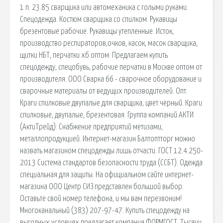
1 п. 23.85 сварщика или автомеханика с голыми руками.
Спецодежда. Костюм сварщика со спилком. Рукавицы
брезентовые рабочие. Рукавицы утепленные. Исток,
производство респираторов,очков, касок, масок сварщика,
щитки НБТ, перчатки хб оптом. Предлагаем купить
спецодежду, спецобувь, рабочие перчатки в Москве оптом от
производителя. ООО Сварка 66 - сварочное оборудование и
сварочные материалы от ведущих производителей. Опт.
Краги спилковые двупалые для сварщика, цвет черный. Краги
спилковые, двупалые, брезентовая. Группа компаний АКТИ
(АктиТрейд): Снабжение предприятий метизами,
металлопродукцией. Интернет-магазин Балтоптторг можно
назвать магазином спецодежды лишь отчасти. ГОСТ 12.4.250-
2013 Система стандартов безопасности труда (ССБТ). Одежда
специальная для защиты. На официальном сайте интернет-
магазина ООО Центр СИЗ представлен большой выбор.
Оставьте свой номер телефона, и мы вам перезвоним!
Многоканальный (383) 207-97-47. Купить спецодежду на
выгодных условиях предлагает компания ФОРМГОСТ. Тысячи