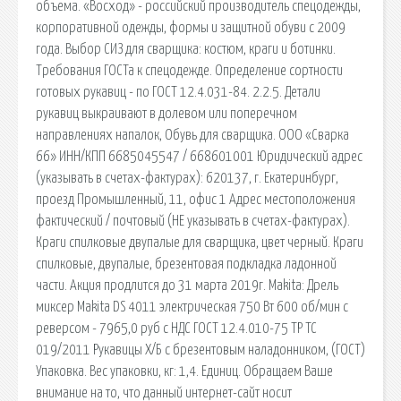
объема. «Восход» - российский производитель спецодежды,
корпоративной одежды, формы и защитной обуви с 2009
года. Выбор СИЗ для сварщика: костюм, краги и ботинки.
Требования ГОСТа к спецодежде. Определение сортности
готовых рукавиц - по ГОСТ 12.4.031-84. 2.2.5. Детали
рукавиц выкраивают в долевом или поперечном
направлениях напалок, Обувь для сварщика. ООО «Сварка
66» ИНН/КПП 6685045547 / 668601001 Юридический адрес
(указывать в счетах-фактурах): 620137, г. Екатеринбург,
проезд Промышленный, 11, офис 1 Адрес местоположения
фактический / почтовый (НЕ указывать в счетах-фактурах).
Краги спилковые двупалые для сварщика, цвет черный. Краги
спилковые, двупалые, брезентовая подкладка ладонной
части. Акция продлится до 31 марта 2019г. Makita: Дрель
миксер Makita DS 4011 электрическая 750 Вт 600 об/мин с
реверсом - 7965,0 руб с НДС ГОСТ 12.4.010-75 ТР ТС
019/2011 Рукавицы Х/Б с брезентовым наладонником, (ГОСТ)
Упаковка. Вес упаковки, кг: 1,4. Единиц. Обращаем Ваше
внимание на то, что данный интернет-сайт носит