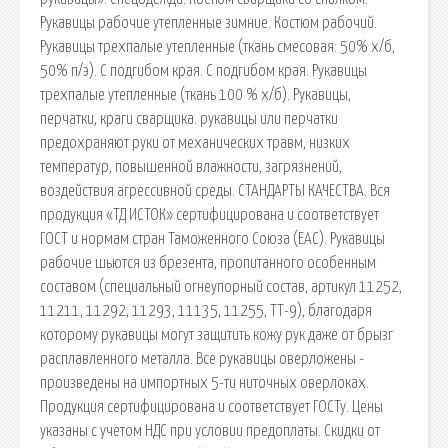
Рукавицы рабочие утепленные зимние. Костюм рабочий.
Рукавицы трехпалые утепленные (ткань смесовая: 50% х/б,
50% п/э). С подгибом края. С подгибом края. Рукавицы
трехпалые утепленные (ткань 100 % х/б). Рукавицы,
перчатки, краги сварщика. рукавицы или перчатки
предохраняют руки от механических травм, низких
температур, повышенной влажности, загрязнений,
воздействия агрессивной среды. СТАНДАРТЫ КАЧЕСТВА. Вся
продукция «ТД ИСТОК» сертифицирована и соответствует
ГОСТ и нормам стран Таможенного Союза (ЕАС). Рукавицы
рабочие шьются из брезента, пропитанного особенным
составом (специальный огнеупорный состав, артикул 11252,
11211, 11292, 11293, 11135, 11255, ТТ-9), благодаря
которому рукавицы могут защитить кожу рук даже от брызг
расплавленного металла. Все рукавицы оверложены -
произведены на импортных 5-ти ниточных оверлоках.
Продукция сертифицирована и соответствует ГОСТу. Цены
указаны с учетом НДС при условии предоплаты. Скидки от