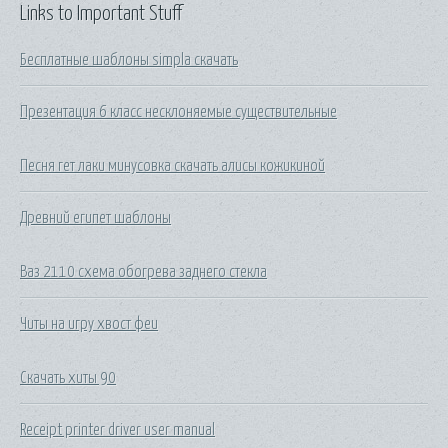
Links to Important Stuff
Бесплатные шаблоны simpla скачать
Презентация 6 класс несклоняемые существительные
Песня гет лаки минусовка скачать алисы кожикиной
Древний египет шаблоны
Ваз 2110 схема обогрева заднего стекла
Читы на игру хвост феи
Скачать хиты 90
Receipt printer driver user manual