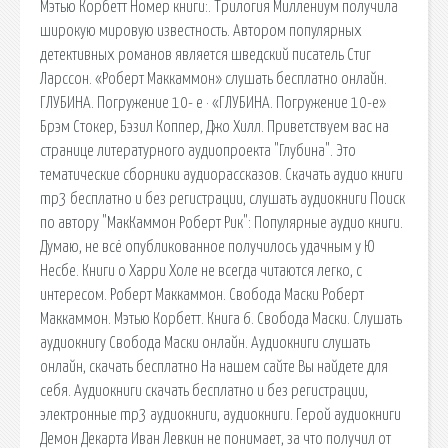
Мэтью Корбетт Номер книги:. Трилогия Миллениум получила
широкую мировую известность. Автором популярных
детективных романов является шведский писатель Стиг
Ларссон. «Роберт Маккаммон» слушать бесплатно онлайн.
ГЛУБИНА. Погружение 10- е · «ГЛУБИНА. Погружение 10-е»
Брэм Стокер, Бэзил Коппер, Джо Хилл. Приветствуем вас на
странице литературного аудиопроекта "Глубина". Это
тематические сборники аудиорассказов. Скачать аудио книги
mp3 бесплатно и без регистрации, слушать аудиокниги Поиск
по автору "МакКаммон Роберт Рик": Популярные аудио книги.
Думаю, не всё опубликованное получилось удачным у Ю
Несбе. Книги о Харри Холе не всегда читаются легко, с
интересом. Роберт Маккаммон. Свобода Маски Роберт
Маккаммон. Мэтью Корбетт. Книга 6. Свобода Маски. Слушать
аудиокнигу Свобода Маски онлайн. Аудиокниги слушать
онлайн, скачать бесплатно На нашем сайте Вы найдете для
себя. Аудиокниги скачать бесплатно и без регистрации,
электронные mp3 аудиокниги, аудиокниги. Герой аудиокниги
Демон Декарта Иван Левкин не понимает, за что получил от