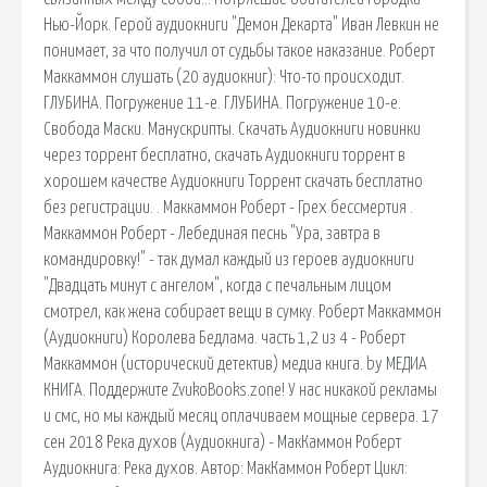
Нью-Йорк. Герой аудиокниги "Демон Декарта" Иван Левкин не
понимает, за что получил от судьбы такое наказание. Роберт
Маккаммон слушать (20 аудиокниг): Что-то происходит.
ГЛУБИНА. Погружение 11-е. ГЛУБИНА. Погружение 10-е.
Свобода Маски. Манускрипты. Скачать Аудиокниги новинки
через торрент бесплатно, скачать Аудиокниги торрент в
хорошем качестве Аудиокниги Торрент скачать бесплатно
без регистрации. . Маккаммон Роберт - Грех бессмертия .
Маккаммон Роберт - Лебединая песнь "Ура, завтра в
командировку!" - так думал каждый из героев аудиокниги
"Двадцать минут с ангелом", когда с печальным лицом
смотрел, как жена собирает вещи в сумку. Роберт Маккаммон
(Аудиокниги) Королева Бедлама. часть 1,2 из 4 - Роберт
Маккаммон (исторический детектив) медиа книга. by МЕДИА
КНИГА. Поддержите ZvukoBooks.zone! У нас никакой рекламы
и смс, но мы каждый месяц оплачиваем мощные сервера. 17
сен 2018 Река духов (Аудиокнига) - МакКаммон Роберт
Аудиокнига: Река духов. Автор: МакКаммон Роберт Цикл: