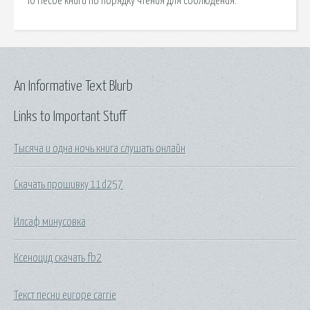
Ю Несбе книги по порядку чтения для соблюдения.
An Informative Text Blurb
Links to Important Stuff
Тысяча и одна ночь книга слушать онлайн
Скачать прошивку 11d257
Илсаф минусовка
Ксеноцид скачать fb2
Текст песни europe carrie