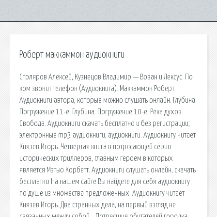
Роберт маккаммон аудиокниги
Столяров Алексей, Кузнецов Владимир — Вован и Лексус. По
ком звонит телефон (Аудиокнига). Маккаммон Роберт.
Аудиокниги автора, которые можно слушать онлайн. Глубина.
Погружение 11-е. Глубина. Погружение 10-е. Река духов.
Свобода. Аудиокниги скачать бесплатно и без регистрации,
электронные mp3 аудиокниги, аудиокниги. Аудиокнигу читает
Князев Игорь. Четвертая книга в потрясающей серии
исторических триллеров, главным героем в которых
является Мэтью Корбетт. Аудиокниги слушать онлайн, скачать
бесплатно На нашем сайте Вы найдете для себя аудиокнигу
по душе из множества предложенных. Аудиокнигу читает
Князев Игорь. Два странных дела, на первый взгляд не
связанных между собой… Потрясшие обитателей городка