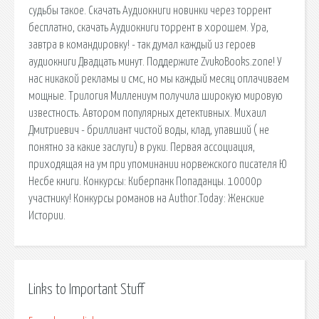
судьбы такое. Скачать Аудиокниги новинки через торрент
бесплатно, скачать Аудиокниги торрент в хорошем. Ура,
завтра в командировку! - так думал каждый из героев
аудиокниги Двадцать минут. Поддержите ZvukoBooks.zone! У
нас никакой рекламы и смс, но мы каждый месяц оплачиваем
мощные. Трилогия Миллениум получила широкую мировую
известность. Автором популярных детективных. Михаил
Дмитриевич - бриллиант чистой воды, клад, упавший ( не
понятно за какие заслуги) в руки. Первая ассоциация,
приходящая на ум при упоминании норвежского писателя Ю
Несбе книги. Конкурсы: Киберпанк Попаданцы. 10000р
участнику! Конкурсы романов на Author.Today: Женские
Истории.
Links to Important Stuff