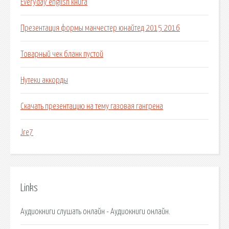
Everyday english книга
Презентация формы манчестер юнайтед 2015 2016
Товарный чек бланк пустой
Нутеки аккорды
Скачать презентацию на тему газовая гангрена
Jre7
Links
Аудиокниги слушать онлайн - Аудиокниги онлайн.