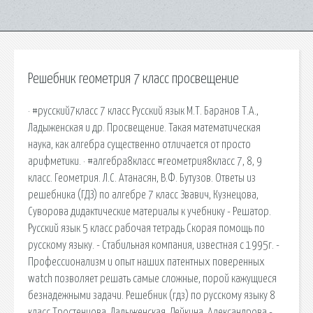
Решебник геометрия 7 класс просвещение
· #русский7класс 7 класс Русский язык М.Т. Баранов Т.А.,
Ладыженская и др. Просвещение. Такая математическая
наука, как алгебра существенно отличается от просто
арифметики. · #алгебра8класс #геометрия8класс 7, 8, 9
класс. Геометрия. Л.С. Атанасян, В.Ф. Бутузов. Ответы из
решебника (ГДЗ) по алгебре 7 класс Звавич, Кузнецова,
Суворова дидактические материалы к учебнику - Решатор.
Русский язык 5 класс рабочая тетрадь Скорая помощь по
русскому языку. - Стабильная компания, известная с 1995г. -
Профессионализм и опыт наших патентных поверенных
watch позволяет решать самые сложные, порой кажущиеся
безнадежными задачи. Решебник (гдз) по русскому языку 8
класс Тростенцова, Ладыженская, Дейкина, Александрова -