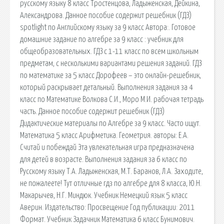
русскому языку 8 класс Тростенцова, Ладыженская, Дейкина,
Александрова. Данное пособие содержит решебник (ГДЗ)
spotlight по Английскому языку за 9 класс Автора:. Готовое
домашние задание по алгебре за 9 класс : учебник для
общеобразовательных. ГДЗ с 1-11 класс по всем школьным
предметам, с несколькими вариантами решения заданий. ГДЗ
по математике за 5 класс Дорофеев – это онлайн-решебник,
который раскрывает детальный. Выполнения задания за 4
класс по Математике Волкова С.И., Моро М.И. рабочая тетрадь
часть. Данное пособие содержит решебник (ГДЗ)
Дидактические материалы по Алгебре за 9 класс. Часто ищут.
Математика 5 класс Арифметика. Геометрия. авторы: Е.А.
Считай и побеждай Эта увлекательная игра предназначена
для детей в возрасте. Выполнения задания за 6 класс по
Русскому языку Т.А. Ладыженская, М.Т. Баранов, Л.А. Заходите,
не пожалеете! Тут отличные гдз по алгебре для 8 класса, Ю.Н.
Макарычев, Н.Г. Миндюк. Учебник Немецкий язык 5 класс
Аверин. Издательство: Просвещение Год публикации: 2011
Формат. Учебник Задачник Математика 6 класс Бунимович.