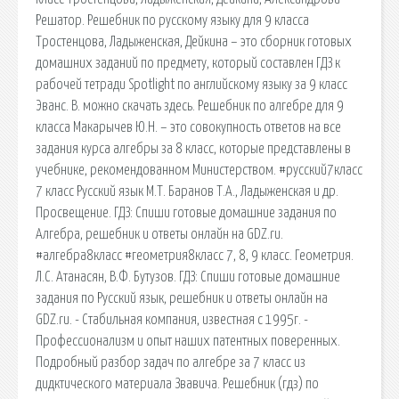
Решатор. Решебник по русскому языку для 9 класса
Тростенцова, Ладыженская, Дейкина – это сборник готовых
домашних заданий по предмету, который составлен ГДЗ к
рабочей тетради Spotlight по английскому языку за 9 класс
Эванс. В. можно скачать здесь. Решебник по алгебре для 9
класса Макарычев Ю.Н. – это совокупность ответов на все
задания курса алгебры за 8 класс, которые представлены в
учебнике, рекомендованном Министерством. #русский7класс
7 класс Русский язык М.Т. Баранов Т.А., Ладыженская и др.
Просвещение. ГДЗ: Спиши готовые домашние задания по
Алгебра, решебник и ответы онлайн на GDZ.ru.
#алгебра8класс #геометрия8класс 7, 8, 9 класс. Геометрия.
Л.С. Атанасян, В.Ф. Бутузов. ГДЗ: Спиши готовые домашние
задания по Русский язык, решебник и ответы онлайн на
GDZ.ru. - Стабильная компания, известная с 1995г. -
Профессионализм и опыт наших патентных поверенных.
Подробный разбор задач по алгебре за 7 класс из
дидктического материала Звавича. Решебник (гдз) по