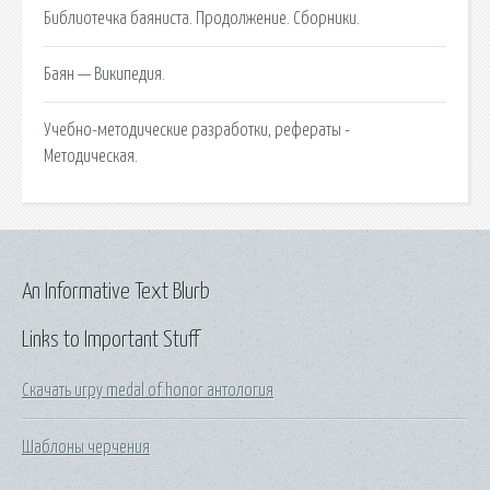
Библиотечка баяниста. Продолжение. Сборники.
Баян — Википедия.
Учебно-методические разработки, рефераты -
Методическая.
An Informative Text Blurb
Links to Important Stuff
Скачать игру medal of honor антология
Шаблоны черчения