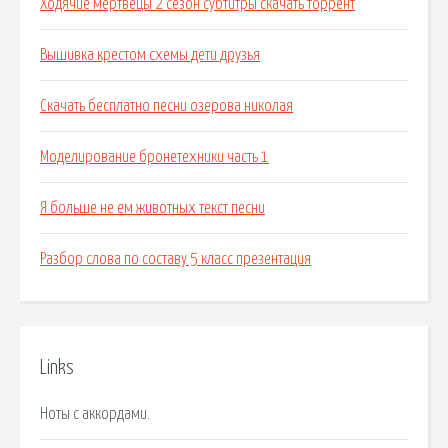
Ходячие мертвецы 2 сезон субтитры скачать торрент
Вышивка крестом схемы дети друзья
Скачать бесплатно песни озерова николая
Моделирование бронетехники часть 1
Я больше не ем животных текст песни
Разбор слова по составу 5 класс презентация
Links
Ноты с аккордами.