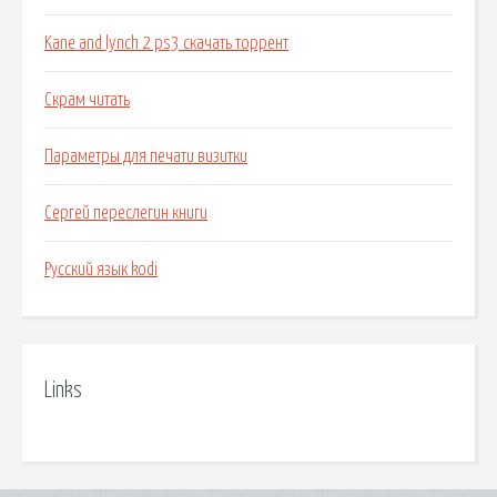
Kane and lynch 2 ps3 скачать торрент
Скрам читать
Параметры для печати визитки
Сергей переслегин книги
Русский язык kodi
Links