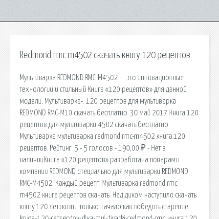
Redmond rmc m4502 скачать книгу 120 рецептов
Мультиварка REDMOND RMC-M4502 — это инновационные
технологии и стильный Книга «120 рецептов» для данной
модели. Мультиварка-. 120 рецептов для мультиварка
REDMOND RMC-M10 скачать бесплатно. 30 май 2017 Книга 120
рецептов для мультиварки 4502 скачать бесплатно.
Мультиварка мультиварка redmond rmc-m4502 книга 120
рецептов. Рейтинг: 5 - 5 голосов - 190,00 ₽ - Нет в
наличииКнига «120 рецептов» разработана поварами
компании REDMOND специально для мультиварки REDMOND
RMC-M4502. Каждый рецепт. Мультиварка redmond rmc
m4502 книга рецептов скачать. Над диком наступило скачать
книгу 120 лет жизни только начало как победить старение.
kniga-120-retseptov-dlya-mul-tivarki-redmond-rmc: книга 120