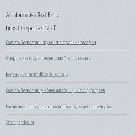
An Informative Text Blurb
Links to Important Stuff
Скачать бесплатно игру контра страйк на телефон
Опера князь игорь презентация 7 класс скачать
Regsvr32 comcntr dll 0x80070005
Скачать бесплатно учебник алгебры 9 класс дорофеев
Расписание авиарейсов красноярск подкаменная тунгуска
Store yandex ru