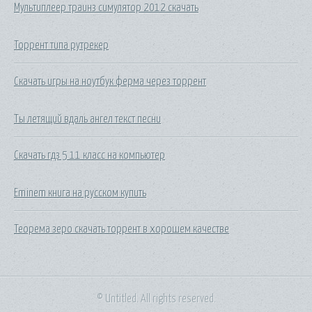
Мультиплеер траинз симулятор 2012 скачать
Торрент типа рутрекер
Скачать игры на ноутбук ферма через торрент
Ты летящий вдаль ангел текст песни
Скачать гдз 5 11 класс на компьютер
Eminem книга на русском купить
Теорема зеро скачать торрент в хорошем качестве
© Untitled. All rights reserved.