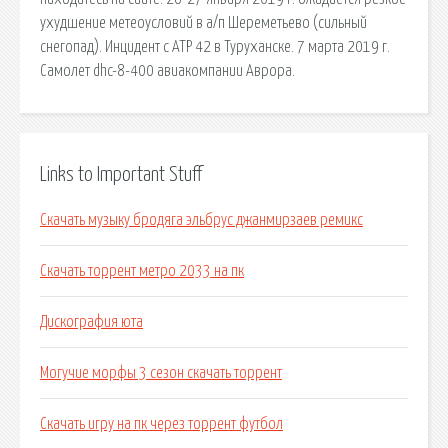
ухудшение метеоусловий в а/п Шереметьево (сильный
снегопад). Инцидент с АТР 42 в Туруханске. 7 марта 2019 г.
Самолет dhc-8-400 авиакомпании Аврора.
Links to Important Stuff
Скачать музыку бродяга эльбрус джанмирзаев ремикс
Скачать торрент метро 2033 на пк
Дискография юта
Могучие морфы 3 сезон скачать торрент
Скачать игру на пк через торрент футбол