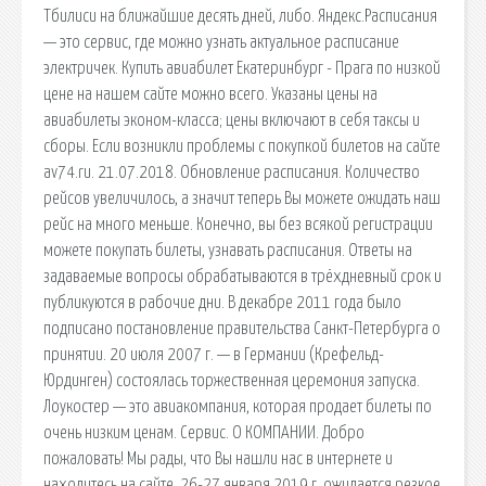
Тбилиси на ближайшие десять дней, либо. Яндекс.Расписания
— это сервис, где можно узнать актуальное расписание
электричек. Купить авиабилет Екатеринбург - Прага по низкой
цене на нашем сайте можно всего. Указаны цены на
авиабилеты эконом-класса; цены включают в себя таксы и
сборы. Если возникли проблемы с покупкой билетов на сайте
av74.ru. 21.07.2018. Обновление расписания. Количество
рейсов увеличилось, а значит теперь Вы можете ожидать наш
рейс на много меньше. Конечно, вы без всякой регистрации
можете покупать билеты, узнавать расписания. Ответы на
задаваемые вопросы обрабатываются в трёхдневный срок и
публикуются в рабочие дни. В декабре 2011 года было
подписано постановление правительства Санкт-Петербурга о
принятии. 20 июля 2007 г. — в Германии (Крефельд-
Юрдинген) состоялась торжественная церемония запуска.
Лоукостер — это авиакомпания, которая продает билеты по
очень низким ценам. Сервис. О КОМПАНИИ. Добро
пожаловать! Мы рады, что Вы нашли нас в интернете и
находитесь на сайте. 26-27 января 2019 г. ожидается резкое