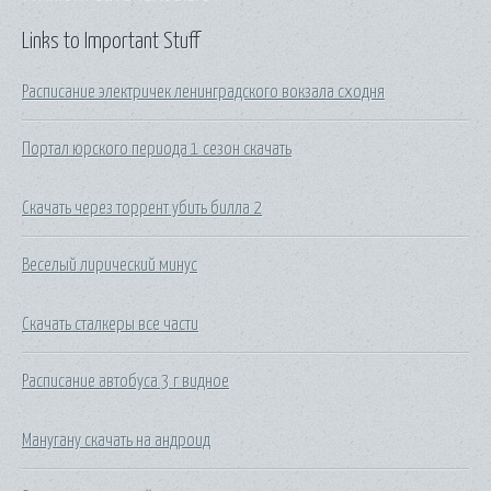
Links to Important Stuff
Расписание электричек ленинградского вокзала сходня
Портал юрского периода 1 сезон скачать
Скачать через торрент убить билла 2
Веселый лирический минус
Скачать сталкеры все части
Расписание автобуса 3 г видное
Манугану скачать на андроид