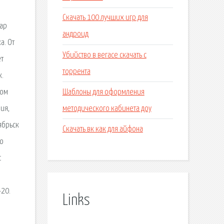
Скачать 100 лучших игр для
мар
андроид
а. От
Убийство в вегасе скачать с
ет
торрента
к.
Шаблоны для оформления
ном
методического кабинета доу
ия,
ябрьск
Скачать вк как для айфона
по
с
-20.
Links