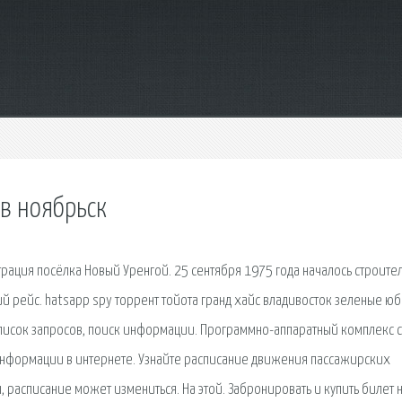
в ноябрьск
трация посёлка Новый Уренгой. 25 сентября 1975 года началось строите
й рейс. hatsapp spy торрент тойота гранд хайс владивосток зеленые ю
список запросов, поиск информации. Программно-аппаратный комплекс с
нформации в интернете. Узнайте расписание движения пассажирских
 расписание может измениться. На этой. Забронировать и купить билет 