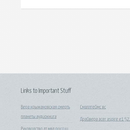
Links to Important Stuff
Вера крыжановская смерть
Смаллгеймс вс
планеты аудиокнига
Драйвера acer aspire e1 52
Руководство дт мвд россии