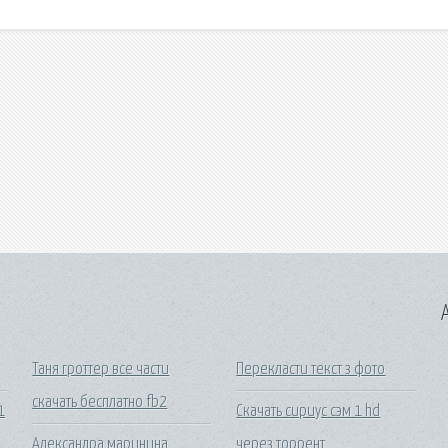
A
Таня гроттер все части
Перекласти текст з фото
скачать бесплатно fb2
1
Скачать сириус сэм 1 hd
Александра маринина
через торрент