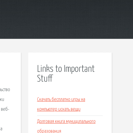
Links to Important
Stuff
льство
бки
Скачать бесплатно игры на
 веб-
компьютер искать вещи
Долговая книга муниципального
на
образования