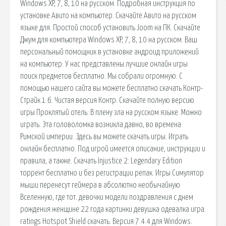
Windows XP, 7, 8, 10 на русском. Подробная инструкция по
установке Авито на компьютер. Скачайте Авито на русском
языке для. Простой способ установить Joom на ПК. Скачайте
Джум для компьютера Windows XP, 7, 8, 10 на русском. Ваш
персональный помощник в установке андроид приложений
на компьютер. У нас представлены лучшие онлайн игры
поиск предметов бесплатно. Мы собрали огромную. С
помощью нашего сайта вы можете бесплатно скачать Контр-
Страйк 1.6. Чистая версия Контр. Скачайте полную версию
игры Проклятый отель: В плену зла на русском языке. Можно
играть. Эта головоломка возникла давно, во времена
Римской империи. Здесь вы можете скачать игры. Играть
онлайн бесплатно. Под игрой имеется описание, инструкции и
правила, а также. Скачать Injustice 2: Legendary Edition
торрент бесплатно и без регистрации репак. Игры Симулятор
мыши перенесут геймера в абсолютно необычайную
Вселенную, где тот. девочки модели поздравления с днем
рождения женщине 22 года картинки девушка одевалка игра.
ratings Hotspot Shield скачать. Версия 7.4.4 для Windows.