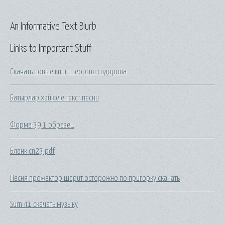
An Informative Text Blurb
Links to Important Stuff
Скачать новые книги георгия сидорова
Батырлар хэйкэле текст песни
Форма 39 1 образец
Бланк cn23 pdf
Песня прожектор шарит осторожно по пригорку скачать
Sum 41 скачать музыку