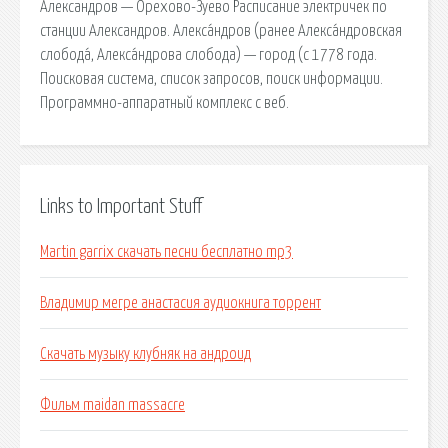
Александров — Орехово-Зуево Расписание электричек по
станции Александров. Алекса́ндров (ранее Алекса́ндровская
слобода́, Алекса́ндрова слобода) — город (с 1778 года.
Поисковая сиcтема, список запросов, поиск информации.
Программно-аппаратный комплекс с веб.
Links to Important Stuff
Martin garrix скачать песни бесплатно mp3
Владимир мегре анастасия аудиокнига торрент
Скачать музыку клубняк на андроид
Фильм maidan massacre