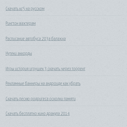
Скачать кс5 на русском
Рингтон вахтерам
Расписание автобуса 203а балахна
Нутеки аккорды
Игры история игрушек 3 скачать через торрент
Рекламные баннеры на андроиде как убрать
Скачать песню родригеса осколки памяти
Скачать бесплатно кино дракула 2014