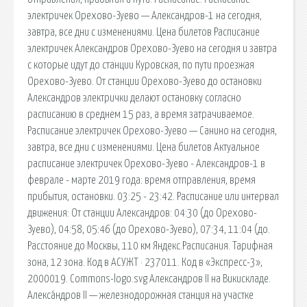
электричек Орехово-Зуево — Александров-1 на сегодня,
завтра, все дни с изменениями. Цена билетов Расписание
электричек Александров Орехово-Зуево на сегодня и завтра
с которые идут до станции Куровская, по пути проезжая
Орехово-Зуево. От станции Орехово-Зуево до остановки
Александров электрички делают остановку согласно
расписанию в среднем 15 раз, а время затрачиваемое.
Расписание электричек Орехово-Зуево — Санино на сегодня,
завтра, все дни с изменениями. Цена билетов Актуальное
расписание электричек Орехово-Зуево - Александров-1 в
феврале - марте 2019 года: время отправления, время
прибытия, остановки. 03:25 - 23:42. Расписание или интервал
движения: От станции Александров: 04:30 (до Орехово-
Зуево), 04:58, 05:46 (до Орехово-Зуево), 07:34, 11:04 (до.
Расстояние до Москвы, 110 км Яндекс.Расписания. Тарифная
зона, 12 зона. Код в АСУЖТ · 237011. Код в «Экспресс-3»,
2000019. Commons-logo.svg Александров II на Викискладе.
Алекса́ндров II — железнодорожная станция на участке